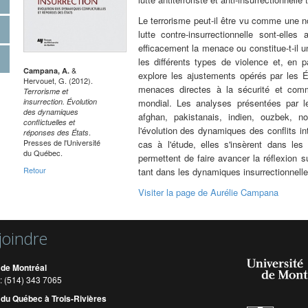
Le terrorisme peut-il être vu comme une no
lutte contre-insurrectionnelle sont-elle
efficacement la menace ou constitue-t-il u
les différents types de violence et, en par
&
Campana, A.
explore les ajustements opérés par le
Hervouet, G. (2012).
menaces directes à la sécurité et comme
Terrorisme et
insurrection. Évolution
mondial. Les analyses présentées par le
des dynamiques
afghan, pakistanais, indien, ouzbek, no
conflictuelles et
l'évolution des dynamiques des conflits in
.
réponses des États
Presses de l'Université
cas à l'étude, elles s'insèrent dans le
du Québec.
permettent de faire avancer la réflexion 
Retour
tant dans les dynamiques insurrectionnell
Visiter la page de Aurélie Campana
joindre
 de Montréal
: (514) 343 7065
 du Québec à Trois-Rivières