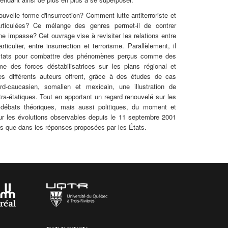
uvelle forme d'insurrection? Comment lutte antiterroriste et
s articulées? Ce mélange des genres permet-il de contrer
ne impasse? Cet ouvrage vise à revisiter les relations entre
ticulier, entre insurrection et terrorisme. Parallèlement, il
s États pour combattre des phénomènes perçus comme des
 des forces déstabilisatrices sur les plans régional et
s différents auteurs offrent, grâce à des études de cas
rd-caucasien, somalien et mexicain, une illustration de
tra-étatiques. Tout en apportant un regard renouvelé sur les
s débats théoriques, mais aussi politiques, du moment et
sur les évolutions observables depuis le 11 septembre 2001
es que dans les réponses proposées par les États.