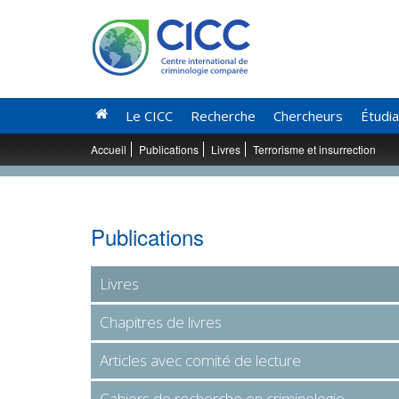
Le CICC
Recherche
Chercheurs
Étudi
Accueil
Publications
Livres
Terrorisme et insurrection
Publications
Livres
Chapitres de livres
Articles avec comité de lecture
Cahiers de recherche en criminologie