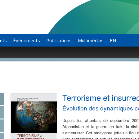
ants
Événements
Publications
Multimédias
EN
Terrorisme et insurrec
Évolution des dynamiques con
Depuis les attentats de septembre 2001
Afghanistan et la guerre en Irak, la disti
s'amenuiser. Cet amalgame jette un flou qu
lutte antiterroriste et anti-insurrectionnell