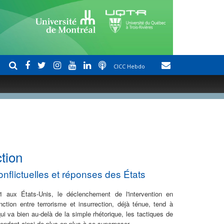
CICC Hebdo
tion
flictuelles et réponses des États
 aux États-Unis, le déclenchement de l'intervention en
nction entre terrorisme et insurrection, déjà ténue, tend à
i va bien au-delà de la simple rhétorique, les tactiques de
e tendant ainsi de plus en plus à se superposer.