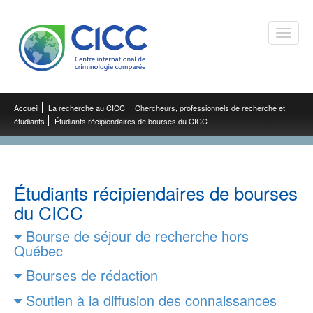
Toggle
naviga
Accueil
La recherche au CICC
Chercheurs, professionnels de recherche et
étudiants
Étudiants récipiendaires de bourses du CICC
Étudiants récipiendaires de bourses
du CICC
Bourse de séjour de recherche hors
Québec
Bourses de rédaction
Soutien à la diffusion des connaissances