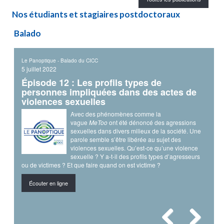
Félicitations à ...
Nos étudiants et stagiaires postdoctoraux
Une subvention partielle de 18 000,00 $ a été accordée par le
Balado
Fonds pour le Droit de l'Avenir (LFFF) pour le projet, dirigé par
Alain-Guy Sipowo
, intitulé "Une bibliothèque virtuelle des droits des
victimes d'actes criminels pour un meilleur accès au droit et à la
Le Panoptique - Balado du CICC
(En)Quê
justice."
5 juillet 2022
20 oc
 du
6 septembre 2023
Épisode 12 : Les profils types de
Épi
personnes impliquées dans des actes de
quan
Offre d'emploi
violences sexuelles
scè
- L'Université d'Alberta est à la recherche d'un.e professeur
Avec des phénomènes comme la
assistant en criminologie. Le poste restera ouvert jusqu'à ce qu'il
alement
vague
MeToo
ont été dénoncé des agressions
soit pourvu.
e mener
sexuelles dans divers milieux de la société. Une
Plus de détails
aux
parole semble s’être libérée au sujet des
iter les
violences sexuelles. Qu’est-ce qu’une violence
6 septembre 2023
u à en
sexuelle ? Y a-t-il des profils types d’agresseurs
numéri
Offre d'emploi
ou de victimes ? Et que faire quand on est victime ?
le har
l’inte
commun
- L'Université d'Alberta est à la recherche d'un.e professeur
Écouter en ligne
danger
assistant en criminologie quantitative. Le poste restera ouvert
dans l
jusqu'à ce qu'il soit pourvu.
Plus de détails
Écou