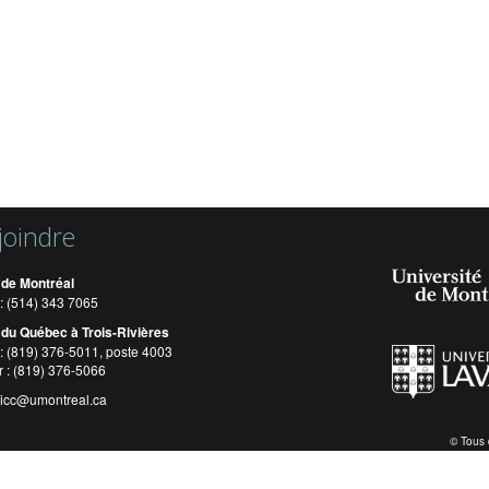
joindre
 de Montréal
: (514) 343 7065
 du Québec à Trois-Rivières
: (819) 376-5011, poste 4003
r : (819) 376-5066
cicc@umontreal.ca
© Tous 