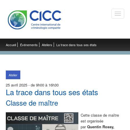
Toggle
naviga
Accueil
Événements
Ateliers
La trace dans tous ses états
Atelier
25 avril 2025 - de 9h00 à 16h30
La trace dans tous ses états
Classe de maître
Cette classe de maître
est organisée
par
Quentin Rossy,