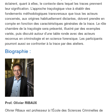
éclairent, quant à elles,
le contexte dans lequel les traces prennent
leur signification.
L'approche
traçologique
vise à établir des
fondements méthodologiques transversaux que
tous les acteurs
concernés,
aux origines
habituellement
distantes
, doivent prendre en
compte en fonction des caractéristiques générales de la trace.
L
e rôle
charnière
de la
traçologie
sera présenté,
illustré par des exemples
variés, puis discuté
autour d’une table ronde avec des acteurs
reconnus en
criminolog
ie
et
en
science forensique
.
Les participants
pourront aussi se confronter à la trace par des ateliers.
Biographie :
Prof. Olivier RIBAUX
Olivier
Ribaux
est professeur à l’École des Sciences Criminelles de