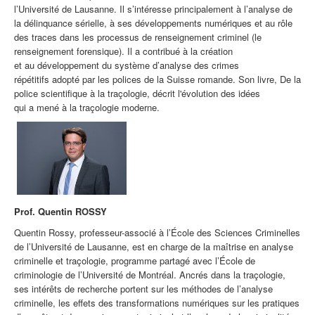
l’Université de Lausanne.
Il s’intéresse principalement
à
l’analyse de
la délinquance sérielle
,
à
ses développements numériques
et
au
rôle
de
s
trace
s
dans
l
es
processus de renseignement criminel
(le
renseignement forensique)
.
Il a
contribué à
la création
et
au
développement du système d’analyse des crimes
répétitifs
adopté par les polices de la
Suisse romande. Son livre,
De la
police scientifique à la
traçologie
, décrit l'évolution des idées
qui
a
mené à la
traçologie
moderne.
Prof. Quentin ROSSY
Quentin
Rossy
, professeur-associé à l’École des Sciences Criminelles
de l’Université de Lausanne,
est en charge
de la maîtrise en analyse
criminelle et
traçologie
, programme partagé avec l’École de
criminologie de l’Université de Montréal. Ancrés dans la
traçologie
,
ses intérêts de recherche portent sur les méthodes de l’analyse
criminelle, les effets des transformations numériques sur les pratiques