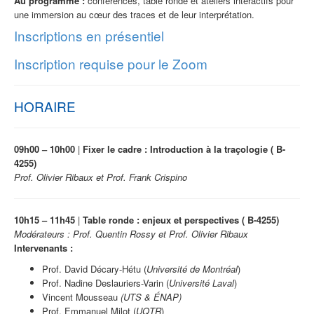
Au programme :
conférences, table ronde et ateliers interactifs pour
une immersion au cœur des traces et de leur interprétation.
Inscriptions en présentiel
Inscription requise pour le Zoom
HORAIRE
09h00 – 10h00
|
Fixer le cadre : Introduction à la traçologie (
B-
4255)
Prof.
Olivier Ribaux et
Prof.
Frank Crispino
10h15 – 11h45
|
Table ronde : enjeux et perspectives (
B-4255)
Modérateurs :
Prof.
Quentin Rossy et
Prof.
Olivier Ribaux
Intervenants :
Prof. David Décary-Hétu (
Université de Montréal
)
Prof. Nadine Deslauriers-Varin (
Université Laval
)
Vincent Mousseau
(UTS & ÉNAP)
Prof.
Emmanuel Milot
(
UQTR
)