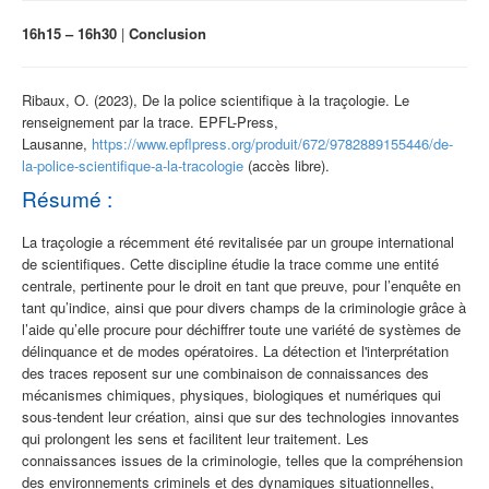
16h15 – 16h30
|
Conclusion
Ribaux
, O. (2023), De la police scientifique à la
traçologie
. Le
renseignement par la trace. EPFL-
Press
,
Lausanne,
https://www.epflpress.org/produit/672/9782889155446/de-
la-police-scientifique-a-la-tracologie
(accès libre).
Résumé :
La
traçologie
a récemment été revitalisée par un groupe international
de scientifiques. Cette discipline étudie la trace comme une entité
centrale, pertinente pour le droit en tant que preuve
,
pour
l’enquête en
tant qu’indice
,
ainsi que
pour divers
champs
de la criminologie grâce
à
l’
aide
qu’elle procure pour
déchiffrer
toute une variété de
systèmes de
délinquance et
de
modes opératoires. La détection et l'interprétation
des traces reposent sur une combinaison de connaissances des
mécanismes chimiques, physiques, biologiques et numériques qui
sous-tendent leur création, ainsi que sur des technologies innovantes
qui prolongent les sens et facilitent leur traitement.
Les
connaissances issues de la criminologie, telles que la compréhension
des environnements criminels et des dynamiques situationnelles,