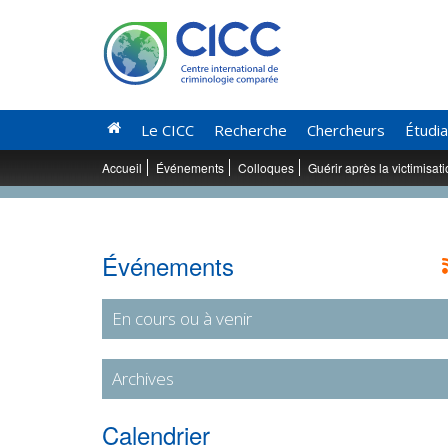
Le CICC
Recherche
Chercheurs
Étudi
Accueil
Événements
Colloques
Guérir après la victimisat
Événements
En cours ou à venir
Archives
Calendrier