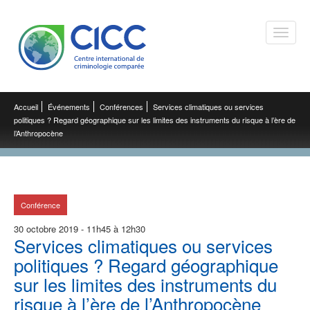
Toggle
naviga
Accueil
Événements
Conférences
Services climatiques ou services
politiques ? Regard géographique sur les limites des instruments du risque à l’ère de
l’Anthropocène
Conférence
30 octobre 2019 - 11h45 à 12h30
Services climatiques ou services
politiques ? Regard géographique
sur les limites des instruments du
risque à l’ère de l’Anthropocène