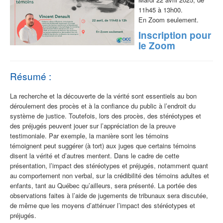
11h45 à 13h00.
En Zoom seulement.
Inscription pour
le Zoom
Résumé :
La recherche et la découverte de la vérité
sont essentiels
au bon
déroulement des procès et à la confiance du public à l’endroit du
système de justice.
Toutefois,
lors de
s
procès,
des stéréotypes et
des préjugés peuvent jouer sur
l’appréciation
de la preuve
testimoniale. Par exemple, la manière sont les témoins
témoignent
peut suggérer
(à tort)
aux juges que
certains
témoins
di
s
ent la vérité
et
d’autres
mentent
. Dans le cadre de cette
présentation, l’impact des stéréotypes et préjugés, notamment quant
au comportement non verbal, sur la crédibilité des témoins adultes et
enfants, tant au Québec qu’ailleurs, sera présenté.
La portée des
observations faites à l’aide de jugements de tribunaux sera discutée,
de même que les moyens d’atténuer l’impact des stéréotypes et
préjugés.