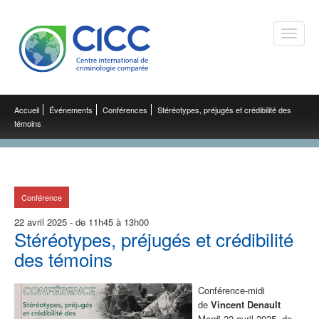
Toggle
naviga
Accueil
Événements
Conférences
Stéréotypes, préjugés et crédibilité des
témoins
Conférence
22 avril 2025 - de 11h45 à 13h00
Stéréotypes, préjugés et crédibilité
des témoins
Conférence-midi
de
Vincent Denault
Mardi 22 avril 2025, de