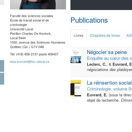
Faculté des sciences sociales
Publications
École de travail social et de
criminologie
Université Laval
Pavillon Charles-De Koninck,
Livres
Chapitres de livres
Art
Local 5444
1030, avenue des Sciences-Humaines
Québec (Qc.) G1V 0A6
Négocier sa peine
Tél: (418) 656-2131 poste 406407
Enquête au cœur des né
elsa.euvrard@tsc.ulaval.ca
Leclerc, C.
, &
Euvrard, E
négociations des plaidoyer
La réinsertion socia
Criminologie, volume 5
Euvrard, E.
(sous la direc
objet de recherche.
Crimin