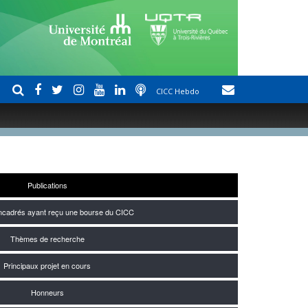
CICC Hebdo
Publications
encadrés ayant reçu une bourse du CICC
Thèmes de recherche
Principaux projet en cours
Honneurs