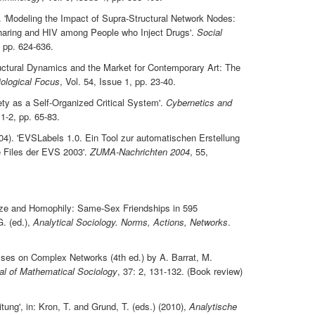
. 'Modeling the Impact of Supra-Structural Network Nodes:
aring and HIV among People who Inject Drugs'.
Social
, pp. 624-636.
ructural Dynamics and the Market for Contemporary Art: The
ological Focus
, Vol. 54, Issue 1, pp. 23-40.
ety as a Self-Organized Critical System'.
Cybernetics and
 1-2, pp. 65-83.
04). 'EVSLabels 1.0. Ein Tool zur automatischen Erstellung
 Files der EVS 2003'.
ZUMA-Nachrichten 2004
, 55,
Size and Homophily: Same-Sex Friendships in 595
. (ed.),
Analytical Sociology. Norms, Actions, Networks
.
sses on Complex Networks (4th ed.) by A. Barrat, M.
al of Mathematical Sociology
, 37: 2, 131-132. (Book review)
itung', in: Kron, T. and Grund, T. (eds.) (2010),
Analytische