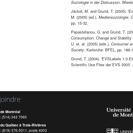
Soziologie in der Diskussion
. Wiesb
Jäckel, M. and Grund, T. (2005). 'Ei
M. (2005) (ed.),
Mediensoziologie. G
pp. 15-32.
Papastefanou, G. and Grund, T. (200
Consumption: Change and Stability 
U. et. al. (2005) (eds.),
Consumer an
Society
. Karlsruhe: BFEL, pp. 186-
Grund, T. (2004). 'EVSLabels 1.0.E
Scientific Use Files der EVS 2003'.
joindre
 de Montréal
: (514) 343 7065
 du Québec à Trois-Rivières
: (819) 376-5011, poste 4003