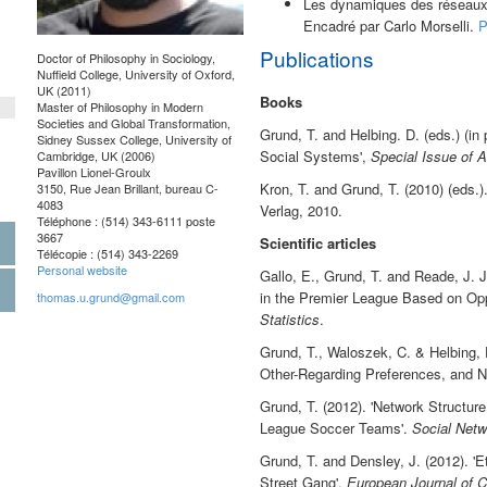
Les dynamiques des réseaux c
Encadré par Carlo Morselli.
Publications
Doctor of Philosophy in Sociology,
Nuffield College, University of Oxford,
UK (2011)
Books
Master of Philosophy in Modern
Societies and Global Transformation,
Grund, T. and Helbing. D. (eds.) (i
Sidney Sussex College, University of
Social Systems',
Special Issue of
Cambridge, UK (2006)
Pavillon Lionel-Groulx
Kron, T. and Grund, T. (2010) (eds.
3150, Rue Jean Brillant, bureau C-
4083
Verlag, 2010.
Téléphone : (514) 343-6111 poste
3667
Scientific articles
Télécopie : (514) 343-2269
Personal website
Gallo, E., Grund, T. and Reade, J. J.
in the Premier League Based on Oppo
thomas.u.grund@gmail.com
Statistics
.
Grund, T., Waloszek, C. & Helbing, 
Other-Regarding Preferences, and 
Grund, T. (2012). 'Network Structu
League Soccer Teams'.
Social Netw
Grund, T. and Densley, J. (2012). 'E
Street Gang'.
European Journal of C