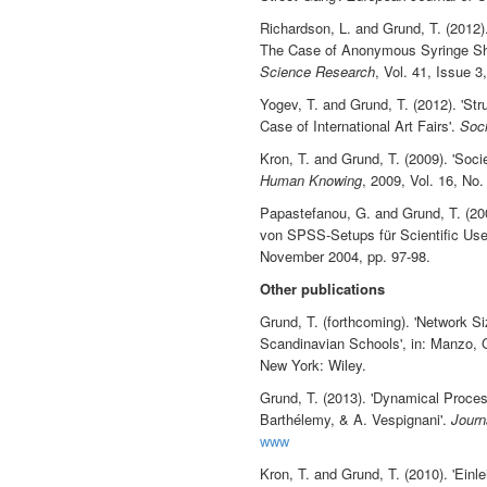
Richardson, L. and Grund, T. (2012)
The Case of Anonymous Syringe Sh
Science Research
, Vol. 41, Issue 3
Yogev, T. and Grund, T. (2012). 'St
Case of International Art Fairs'.
Soci
Kron, T. and Grund, T. (2009). 'Soci
Human Knowing
, 2009, Vol. 16, No.
Papastefanou, G. and Grund, T. (20
von SPSS-Setups für Scientific Use
November 2004, pp. 97-98.
Other publications
Grund, T. (forthcoming). 'Network 
Scandinavian Schools', in: Manzo, G
New York: Wiley.
Grund, T. (2013). 'Dynamical Proce
Barthélemy, & A. Vespignani'.
Journ
www
Kron, T. and Grund, T. (2010). 'Einle