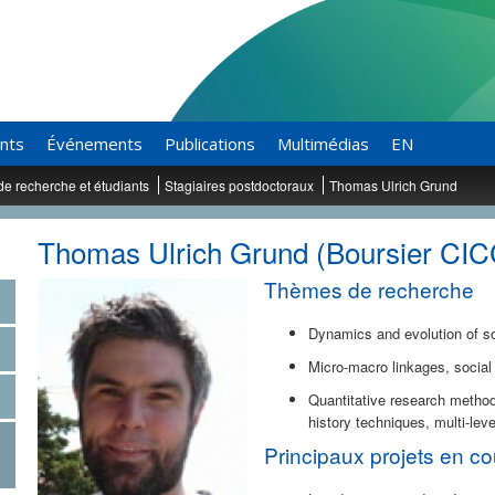
ants
Événements
Publications
Multimédias
EN
de recherche et étudiants
Stagiaires postdoctoraux
Thomas Ulrich Grund
Thomas Ulrich Grund (Boursier CIC
Thèmes de recherche
Dynamics and evolution of s
Micro-macro linkages, social
Quantitative research method
history techniques, multi-lev
Principaux projets en co