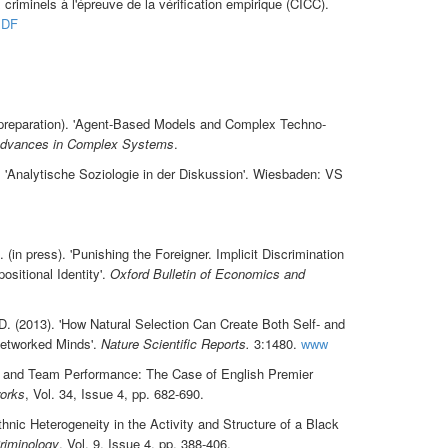
riminels à l'épreuve de la vérification empirique (CICC).
PDF
n preparation). 'Agent-Based Models and Complex Techno-
 Advances in Complex Systems
.
). 'Analytische Soziologie in der Diskussion'. Wiesbaden: VS
 (in press). 'Punishing the Foreigner. Implicit Discrimination
sitional Identity'.
Oxford Bulletin of Economics and
D. (2013). 'How Natural Selection Can Create Both Self- and
Networked Minds'.
Nature Scientific Reports.
3:1480.
www
re and Team Performance: The Case of English Premier
orks
, Vol. 34, Issue 4, pp. 682-690.
thnic Heterogeneity in the Activity and Structure of a Black
riminology
, Vol. 9, Issue 4, pp. 388-406.