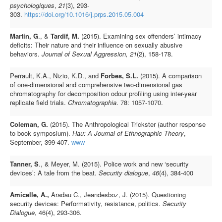
psychologiques
,
21
(3), 293-
303.
https://doi.org/10.1016/j.prps.2015.05.004
Martin, G
., &
Tardif, M.
(2015). Examining sex offenders’ intimacy
deficits: Their nature and their influence on sexually abusive
behaviors.
Journal of Sexual Aggression, 21
(2), 158-178.
Perrault, K.A., Nizio, K.D., and
Forbes, S.L.
(2015). A comparison
of one-dimensional and comprehensive two-dimensional gas
chromatography for decomposition odour profiling using inter-year
replicate field trials.
Chromatographia
. 78: 1057-1070.
Coleman, G.
(2015). The Anthropological Trickster (author response
to book symposium).
Hau: A Journal of
Ethnographic Theory
,
September, 399-407.
www
Tanner, S
., & Meyer, M. (2015). Police work and new ‘security
devices’: A tale from the beat.
Security dialogue
,
46
(4), 384-400
Amicelle, A.,
Aradau C., Jeandesboz, J. (2015). Questioning
security devices: Performativity, resistance, politics.
Security
Dialogue
, 46(4), 293-306.