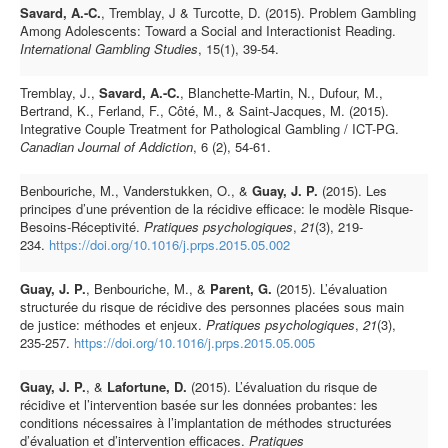
Savard, A.-C.
, Tremblay, J & Turcotte, D. (2015). Problem Gambling
Among Adolescents: Toward a Social and Interactionist Reading.
International Gambling Studies
, 15(1), 39-54.
Tremblay, J.,
Savard, A.-C.
, Blanchette-Martin, N., Dufour, M.,
Bertrand, K., Ferland, F., Côté, M., & Saint-Jacques, M. (2015).
Integrative Couple Treatment for Pathological Gambling / ICT-PG.
Canadian Journal of Addiction
, 6 (2), 54-61.
Benbouriche, M., Vanderstukken, O., &
Guay, J. P.
(2015). Les
principes d’une prévention de la récidive efficace: le modèle Risque-
Besoins-Réceptivité.
Pratiques psychologiques
,
21
(3), 219-
234.
https://doi.org/10.1016/j.prps.2015.05.002
Guay, J. P.
, Benbouriche, M., &
Parent, G.
(2015). L’évaluation
structurée du risque de récidive des personnes placées sous main
de justice: méthodes et enjeux.
Pratiques psychologiques
,
21
(3),
235-257.
https://doi.org/10.1016/j.prps.2015.05.005
Guay, J. P.
, &
Lafortune, D.
(2015). L’évaluation du risque de
récidive et l’intervention basée sur les données probantes: les
conditions nécessaires à l’implantation de méthodes structurées
d’évaluation et d’intervention efficaces.
Pratiques