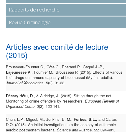
Rapports de recherche
Revue Criminologie
Articles avec comité de lecture
(2015)
Brousseau-Fournier C., Côté C., Pharand P., Gagné J.-P.,
Lajeunesse A
., Fournier M., Brousseau P. (2015). Effects of various
illicit drugs on immune capacity of bluemussel (Mytilus edulis).
Journal of Xenobiotics,
5(2): 31-33.
Décary-Hétu, D.
, & Aldridge, J. (2015). Sifting through the net:
Monitoring of online offenders by researchers.
European Review of
Organised Crime
,
2
(2), 122-141.
Chun, L.P., Miguel, M., Jenkins, E. M.,
Forbes, S.L.,
and Carter,
D.O. (2015). An initial investigation into the ecology of culturable
aerobic postmortem bacteria.
Science and Justice
. 55: 394-401.