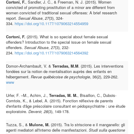
Cortoni, F.
, Sandler, J. C., & Freeman, N. J. (2015). Women
convicted of promoting prostitution of a minor are different from
women convicted of traditional sexual offenses: A brief research
report.
Sexual Abuse
,
27
(3), 324-
334.
https://doi.org/10.1177/1079063214554959
Cortoni, F.
(2015). What is so special about female sexual
offenders? Introduction to the special issue on female sexual
offenders.
Sexual Abuse
,
27
(3), 232-
234.
https://doi.org/10.1177/1079063214564392
Domon-Archambault, V. &
Terradas, M.M
. (2015). Les interventions
fondées sur la notion de mentalisation auprès des enfants en
hébergement.
Revue québécoise de psychologie
, 36(2), 229-262.
www
Urfer, F. –M., Achim, J.,
Terradas, M. M.
, Bisaillon, C., Dubois-
Comtois, K., & Lebel, A. (2015). Fonction réflexive de parents
d'enfants d'âge préscolaire consultant en pédopsychiatrie : une étude
exploratoire.
Devenir, 28
(3), 149-178.
Tuzza, S., &
Mulone, M.
(2015). Tra lo striscione e il manganello: gli
agenti mediatori all'interno delle manifestazioni.
Studi sulla questione