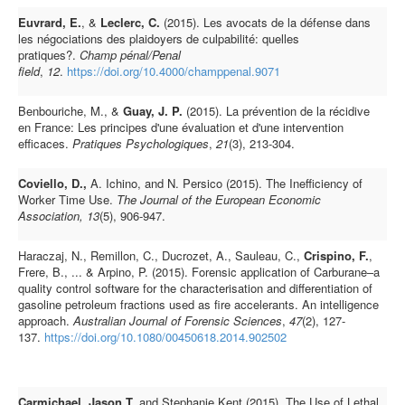
Euvrard, E.
, &
Leclerc, C.
(2015). Les avocats de la défense dans
les négociations des plaidoyers de culpabilité: quelles
pratiques?.
Champ pénal/Penal
field
,
12
.
https://doi.org/10.4000/champpenal.9071
Benbouriche, M., &
Guay, J. P.
(2015). La prévention de la récidive
en France: Les principes d'une évaluation et d'une intervention
efficaces.
Pratiques Psychologiques
,
21
(3), 213-304.
Coviello, D.,
A. Ichino, and N. Persico (2015). The Inefficiency of
Worker Time Use.
The Journal of the European Economic
Association, 13
(5), 906-947.
Haraczaj, N., Remillon, C., Ducrozet, A., Sauleau, C.,
Crispino, F.
,
Frere, B., ... & Arpino, P. (2015). Forensic application of Carburane–a
quality control software for the characterisation and differentiation of
gasoline petroleum fractions used as fire accelerants. An intelligence
approach.
Australian Journal of Forensic Sciences
,
47
(2), 127-
137.
https://doi.org/10.1080/00450618.2014.902502
Carmichael, Jason T.
and Stephanie Kent (2015). The Use of Lethal