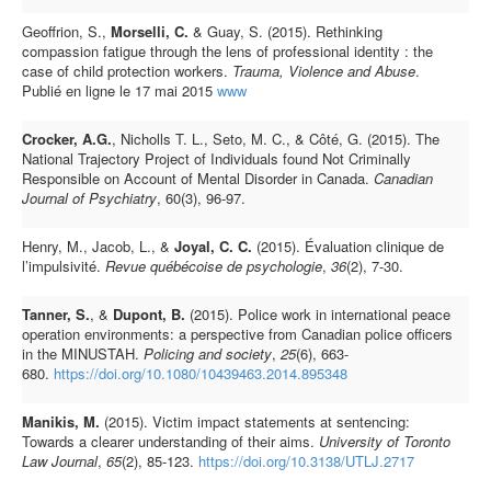
Geoffrion, S.,
Morselli, C.
& Guay, S. (2015). Rethinking
compassion fatigue through the lens of professional identity : the
case of child protection workers.
Trauma, Violence and Abuse
.
Publié en ligne le 17 mai 2015
www
Crocker, A.G.
, Nicholls T. L., Seto, M. C., & Côté, G. (2015). The
National Trajectory Project of Individuals found Not Criminally
Responsible on Account of Mental Disorder in Canada.
Canadian
Journal of Psychiatry
, 60(3), 96­-97.
Henry, M., Jacob, L., &
Joyal, C. C.
(2015). Évaluation clinique de
l’impulsivité.
Revue québécoise de psychologie
,
36
(2), 7-30.
Tanner, S.
, &
Dupont, B.
(2015). Police work in international peace
operation environments: a perspective from Canadian police officers
in the MINUSTAH.
Policing and society
,
25
(6), 663-
680.
https://doi.org/10.1080/10439463.2014.895348
Manikis, M.
(2015). Victim impact statements at sentencing:
Towards a clearer understanding of their aims.
University of Toronto
Law Journal
,
65
(2), 85-123.
https://doi.org/10.3138/UTLJ.2717