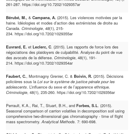
261-287. https://doi.org/10.7202/1029357ar
Bérubé, M.,
&
Campana, A.
(2015). Les violences motivées par la
haine. Idéologies et modes d’action des extrémistes de droite au
Canada.
Criminologie
,
48
(1), 215-
234. https://doi.org/10.7202/1029355ar
Euvrard, E.
et
Leclerc, C
. (2015). Les rapports de force lors des
négociations des plaidoyers de culpabilité. Analyse du point de vue
des avocats de la défense.
Criminologie
, 48(1), 191-
214. https://doi.org/10.7202/1029354ar
Faubert, C.
, Montmagny Grenier, C. &
Boivin, R.
(2015). Décisions
policières sous la
Loi sur le système de justice pénale pour les
adolescents
. L’influence du sexe et de l’apparence ethnique.
Criminologie
, 48(1), 235-260. https://doi.org/10.7202/1029356ar
Perrault, K.A., Rai, T., Stuart, B.H., and
Forbes, S.L
. (2015).
Seasonal comparison of carrion volatiles in decomposition soil using
comprehensive two-dimensional gas chromatography - time of flight
mass spectrometry.
Analytical Methods.
7: 690-698.