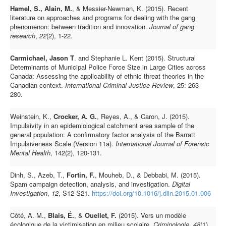
Hamel, S., Alain, M.
, & Messier-Newman, K. (2015). Recent
literature on approaches and programs for dealing with the gang
phenomenon: between tradition and innovation.
Journal of gang
research
,
22
(2), 1-22.
Carmichael, Jason T
. and Stephanie L. Kent (2015). Structural
Determinants of Municipal Police Force Size in Large Cities across
Canada: Assessing the applicability of ethnic threat theories in the
Canadian context.
International Criminal Justice Review
, 25: 263-
280.
Weinstein, K.,
Crocker, A. G.
, Reyes, A., & Caron, J. (2015).
Impulsivity in an epidemiological catchment area sample of the
general population: A confirmatory factor analysis of the Barratt
Impulsiveness Scale (Version 11a).
International Journal of Forensic
Mental Health
, 142(2), 120-131.
Dinh, S., Azeb, T.,
Fortin, F.
, Mouheb, D., & Debbabi, M. (2015).
Spam campaign detection, analysis, and investigation.
Digital
Investigation
,
12
, S12-S21.
https://doi.org/10.1016/j.diin.2015.01.006
Côté, A. M.,
Blais, É.
, &
Ouellet, F.
(2015). Vers un modèle
écologique de la victimisation en milieu scolaire.
Criminologie
,
48
(1),