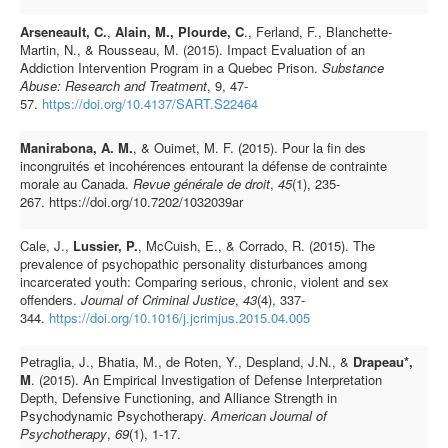
Arseneault, C.
,
Alain, M.,
Plourde, C
., Ferland, F., Blanchette-
Martin, N., & Rousseau, M. (2015). Impact Evaluation of an
Addiction Intervention Program in a Quebec Prison.
Substance
Abuse: Research and Treatment
, 9, 47-
57.
https://doi.org/10.4137/SART.S22464
Manirabona, A. M.
, & Ouimet, M. F. (2015). Pour la fin des
incongruités et incohérences entourant la défense de contrainte
morale au Canada.
Revue générale de droit
,
45
(1), 235-
267. https://doi.org/10.7202/1032039ar
Cale, J.,
Lussier, P.
, McCuish, E., & Corrado, R. (2015). The
prevalence of psychopathic personality disturbances among
incarcerated youth: Comparing serious, chronic, violent and sex
offenders.
Journal of Criminal Justice
,
43
(4), 337-
344.
https://doi.org/10.1016/j.jcrimjus.2015.04.005
Petraglia, J., Bhatia, M., de Roten, Y., Despland, J.N., &
Drapeau*,
M
. (2015). An Empirical Investigation of Defense Interpretation
Depth, Defensive Functioning, and Alliance Strength in
Psychodynamic Psychotherapy.
American Journal of
Psychotherapy
,
69
(1), 1-17.