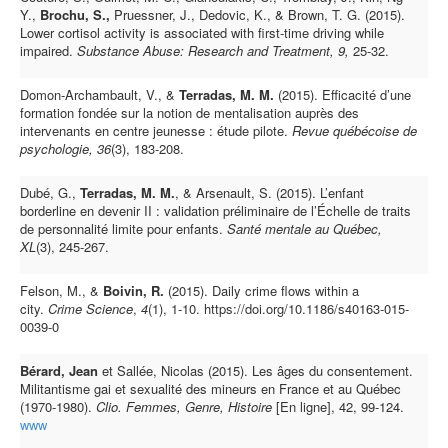
Y.,
Brochu, S.,
Pruessner, J., Dedovic, K., & Brown, T. G. (2015).
Lower cortisol activity is associated with first-time driving while
impaired.
Substance Abuse: Research and Treatment, 9,
25-32.
Domon-Archambault, V., &
Terradas, M. M.
(2015). Efficacité d’une
formation fondée sur la notion de mentalisation auprès des
intervenants en centre jeunesse : étude pilote.
Revue québécoise de
psychologie, 36
(3), 183-208.
Dubé, G.,
Terradas, M. M.
, & Arsenault, S. (2015). L’enfant
borderline en devenir II : validation préliminaire de l’Échelle de traits
de personnalité limite pour enfants.
Santé mentale au Québec,
XL
(3), 245-267.
Felson, M., &
Boivin, R.
(2015). Daily crime flows within a
city.
Crime Science
,
4
(1), 1-10.
https://doi.org/10.1186/s40163-015-
0039-0
Bérard, Jean
et Sallée, Nicolas (2015). Les âges du consentement.
Militantisme gai et sexualité des mineurs en France et au Québec
(1970-1980).
Clio. Femmes, Genre, Histoire
[En ligne], 42, 99-124.
www