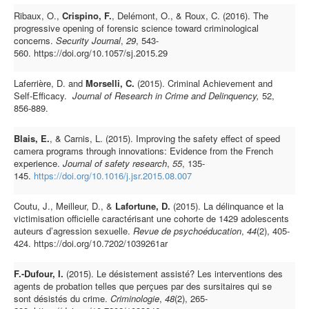
Ribaux, O.,
Crispino, F.
, Delémont, O., & Roux, C. (2016). The
progressive opening of forensic science toward criminological
concerns.
Security Journal
,
29
, 543-
560.
https://doi.org/10.1057/sj.2015.29
Laferrière, D. and
Morselli, C.
(2015). Criminal Achievement and
Self-Efficacy.
Journal of Research in Crime and Delinquency,
52,
856-889.
Blais, E.
, & Carnis, L. (2015). Improving the safety effect of speed
camera programs through innovations: Evidence from the French
experience.
Journal of safety research
,
55
, 135-
145.
https://doi.org/10.1016/j.jsr.2015.08.007
Coutu, J., Meilleur, D., &
Lafortune, D.
(2015). La délinquance et la
victimisation officielle caractérisant une cohorte de 1429 adolescents
auteurs d’agression sexuelle.
Revue de psychoéducation
,
44
(2), 405-
424. https://doi.org/10.7202/1039261ar
F.-Dufour, I.
(2015). Le désistement assisté? Les interventions des
agents de probation telles que perçues par des sursitaires qui se
sont désistés du crime.
Criminologie
,
48
(2), 265-