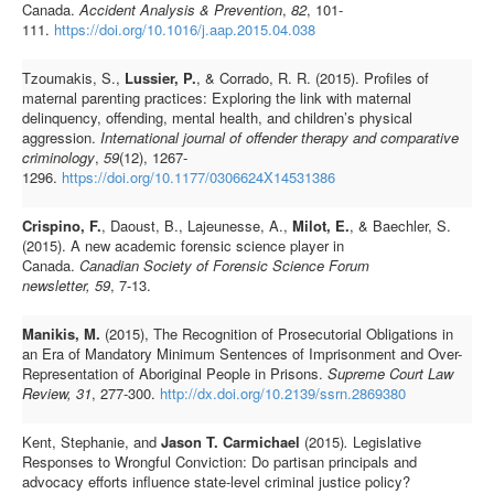
Canada.
Accident Analysis & Prevention
,
82
, 101-
111.
https://doi.org/10.1016/j.aap.2015.04.038
Tzoumakis, S.,
Lussier, P.
, & Corrado, R. R. (2015). Profiles of
maternal parenting practices: Exploring the link with maternal
delinquency, offending, mental health, and children’s physical
aggression.
International journal of offender therapy and comparative
criminology
,
59
(12), 1267-
1296.
https://doi.org/10.1177/0306624X14531386
Crispino, F.
, Daoust, B., Lajeunesse, A.,
Milot, E.
, & Baechler, S.
(2015). A new academic forensic science player in
Canada.
Canadian Society of Forensic Science Forum
newsletter,
59
, 7-13.
Manikis, M.
(2015), The Recognition of Prosecutorial Obligations in
an Era of Mandatory Minimum Sentences of Imprisonment and Over-
Representation of Aboriginal People in Prisons.
Supreme Court Law
Review, 31
, 277-300.
http://dx.doi.org/10.2139/ssrn.2869380
Kent, Stephanie, and
Jason T. Carmichael
(2015)
.
Legislative
Responses to Wrongful Conviction: Do partisan principals and
advocacy efforts influence state-level criminal justice policy?