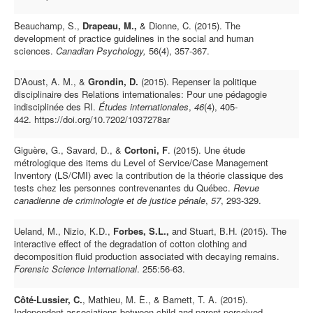
Beauchamp, S.,
Drapeau, M.,
& Dionne, C. (2015). The
development of practice guidelines in the social and human
sciences.
Canadian Psychology,
56(4), 357-367.
D’Aoust, A. M., &
Grondin, D.
(2015). Repenser la politique
disciplinaire des Relations internationales: Pour une pédagogie
indisciplinée des RI.
Études internationales
,
46
(4), 405-
442. https://doi.org/10.7202/1037278ar
Giguère, G., Savard, D., &
Cortoni, F
. (2015). Une étude
métrologique des items du Level of Service/Case Management
Inventory (LS/CMI) avec la contribution de la théorie classique des
tests chez les personnes contrevenantes du Québec.
Revue
canadienne de criminologie et de justice pénale
,
57
, 293-329.
Ueland, M., Nizio, K.D.,
Forbes, S.L.,
and Stuart, B.H. (2015). The
interactive effect of the degradation of cotton clothing and
decomposition fluid production associated with decaying remains.
Forensic Science International
. 255:56-63.
Côté-Lussier, C.
, Mathieu, M. È., & Barnett, T. A. (2015).
Independent associations between child and parent perceived