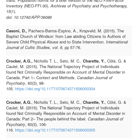
traits: Population norms for a brief version of the NEO Five-Factor
Inventory (NEO-FFI-30).
Archives of Psychiatry and Psychotherapy,
15
(1)
.
doi: 10.12740/APP/36086
Casoni, D.,
Pacheco-Barros-Espino, A., Kropveld, M. (2015). The
Baptist Church of Windsor: from Law abiding Citizens to Authors of
Severe Child Physical Abuse and to State Intervention.
International
Journal of Cultic Studies, vol. 6,
pp 57-76.
Crocker, A.G.,
Nicholls T. L., Seto, M. C.,
Charette, Y.
, Côté, G. &
Caulet, M. (2015). The National Trajectory Project of Individuals
found Not Criminally Responsible on Account of Mental Disorder in
Canada. Part 1– Context and Methods.
Canadian Journal of
Psychiatry
, 60(3), 98-
105.
https://doi.org/10.1177/070674371506000304
Crocker, A.G.
, Nicholls T. L., Seto, M. C.,
Charette, Y.
, Côté, G. &
Caulet, M. (2015). The National Trajectory Project of Individuals
found Not Criminally Responsible on Account of Mental Disorder in
Canada: Part 2– The people behind the label.
Canadian Journal of
Psychiatry
, 60(3), 106-
116.
https://doi.org/10.1177/070674371506000305