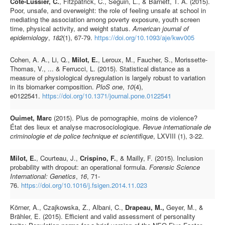
Côté-Lussier, C.
, Fitzpatrick, C., Séguin, L., & Barnett, T. A. (2015).
Poor, unsafe, and overweight: the role of feeling unsafe at school in
mediating the association among poverty exposure, youth screen
time, physical activity, and weight status.
American journal of
epidemiology
,
182
(1), 67-79.
https://doi.org/10.1093/aje/kwv005
Cohen, A. A., Li, Q.,
Milot, E.
, Leroux, M., Faucher, S., Morissette-
Thomas, V., ... & Ferrucci, L. (2015). Statistical distance as a
measure of physiological dysregulation is largely robust to variation
in its biomarker composition.
PloS one
,
10
(4),
e0122541.
https://doi.org/10.1371/journal.pone.0122541
Ouimet, Marc
(2015). Plus de pornographie, moins de violence?
État des lieux et analyse macrosociologique.
Revue internationale de
criminologie et de police technique et scientifique
, LXVIII (1), 3-22.
Milot, E.
, Courteau, J.,
Crispino, F.
, & Mailly, F. (2015). Inclusion
probability with dropout: an operational formula.
Forensic Science
International: Genetics
,
16
, 71-
76.
https://doi.org/10.1016/j.fsigen.2014.11.023
Körner, A., Czajkowska, Z., Albani, C.,
Drapeau, M.,
Geyer, M., &
Brähler, E. (2015). Efficient and valid assessment of personality