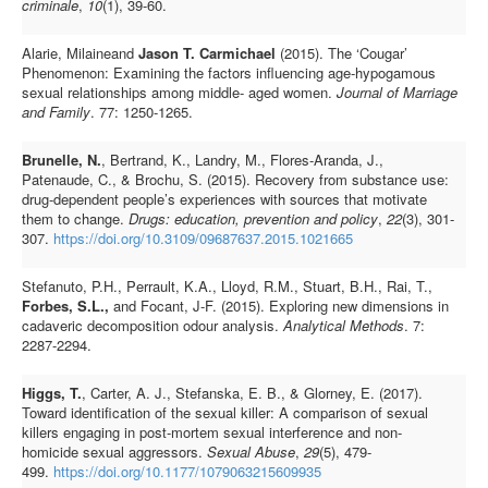
criminale
,
10
(1), 39-60.
Alarie, Milaineand
Jason T. Carmichael
(2015). The ‘Cougar’
Phenomenon: Examining the factors influencing age-hypogamous
sexual relationships among middle- aged women.
Journal of
Marriage
and Family
. 77: 1250-1265.
Brunelle, N.
, Bertrand, K., Landry, M., Flores-Aranda, J.,
Patenaude, C., & Brochu, S. (2015). Recovery from substance use:
drug-dependent people’s experiences with sources that motivate
them to change.
Drugs: education, prevention and policy
,
22
(3), 301-
307.
https://doi.org/10.3109/09687637.2015.1021665
Stefanuto, P.H., Perrault, K.A., Lloyd, R.M., Stuart, B.H., Rai, T.,
Forbes, S.L.,
and Focant, J-F. (2015). Exploring new dimensions in
cadaveric decomposition odour analysis.
Analytical Methods
. 7:
2287-2294.
Higgs, T.
, Carter, A. J., Stefanska, E. B., & Glorney, E. (2017).
Toward identification of the sexual killer: A comparison of sexual
killers engaging in post-mortem sexual interference and non-
homicide sexual aggressors.
Sexual Abuse
,
29
(5), 479-
499.
https://doi.org/10.1177/1079063215609935