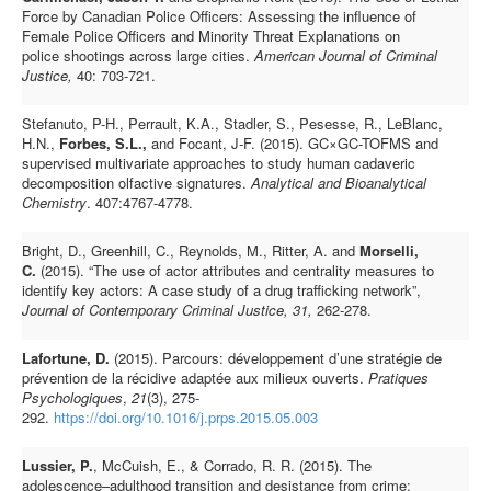
Force by Canadian Police Officers: Assessing the influence of
Female Police Officers and Minority Threat Explanations on
police shootings across large cities.
American Journal of Criminal
Justice,
40: 703-721.
Stefanuto, P-H., Perrault, K.A., Stadler, S., Pesesse, R., LeBlanc,
H.N.,
Forbes, S.L.,
and Focant, J-F. (2015). GC×GC-TOFMS and
supervised multivariate approaches to study human cadaveric
decomposition olfactive signatures.
Analytical and Bioanalytical
Chemistry
. 407:4767-4778.
Bright, D., Greenhill, C., Reynolds, M., Ritter, A. and
Morselli,
C.
(2015). “The use of actor attributes and centrality measures to
identify key actors: A case study of a drug trafficking network”,
Journal of Contemporary Criminal Justice, 31,
262-278.
Lafortune, D.
(2015). Parcours: développement d’une stratégie de
prévention de la récidive adaptée aux milieux ouverts.
Pratiques
Psychologiques
,
21
(3), 275-
292.
https://doi.org/10.1016/j.prps.2015.05.003
Lussier, P.
, McCuish, E., & Corrado, R. R. (2015). The
adolescence–adulthood transition and desistance from crime: