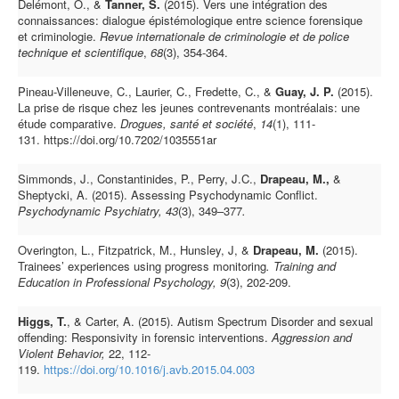
Delémont, O., &
Tanner, S.
(2015). Vers une intégration des
connaissances: dialogue épistémologique entre science forensique
et criminologie.
Revue internationale de criminologie et de police
technique et scientifique
,
68
(3), 354-364.
Pineau-Villeneuve, C., Laurier, C., Fredette, C., &
Guay, J. P.
(2015).
La prise de risque chez les jeunes contrevenants montréalais: une
étude comparative.
Drogues, santé et société
,
14
(1), 111-
131. https://doi.org/10.7202/1035551ar
Simmonds, J., Constantinides, P., Perry, J.C.,
Drapeau, M.,
&
Sheptycki, A. (2015). Assessing Psychodynamic Conflict.
Psychodynamic Psychiatry, 43
(3), 349–377
.
Overington, L., Fitzpatrick, M., Hunsley, J, &
Drapeau, M.
(2015).
Trainees’ experiences using progress monitoring
. Training and
Education in Professional Psychology, 9
(3), 202-209.
Higgs, T.
, & Carter, A. (2015). Autism Spectrum Disorder and sexual
offending: Responsivity in forensic interventions.
Aggression and
Violent Behavior,
22, 112-
119.
https://doi.org/10.1016/j.avb.2015.04.003