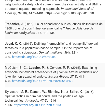
neighborhood safety, child screen time, physical activity and BMI: a
structural equation modeling approach.
International Journal of
Obesity
,
39
(10), 1475-1481.
https://doi.org/10.1038/ijo.2015.98
Trépanier, J.
(2015). La loi canadienne sur les jeunes délinquants de
1908 : une loi sous influence américaine ?
Revue d’histoire de
l’enfance «irrégulière»
, 17, 119-136.
Joyal, C. C.
(2015). Defining “normophilic” and “paraphilic” sexual
fantasies in a population-based sample: On the importance of
considering subgroups.
Sexual medicine
,
3
(4), 321-
330.
https://doi.org/10.1002/sm2.96
McCuish, E. C.,
Lussier, P.
, & Corrado, R. R. (2015). Examining
antisocial behavioral antecedents of juvenile sexual offenders and
juvenile non-sexual offenders.
Sexual Abuse
,
27
(4), 414-
438.
https://doi.org/10.1177/1079063213517268
Sylvestre, M. E., Damon, W., Blomley, N., &
Bellot, C.
(2015).
Spatial tactics in criminal courts and the politics of legal
technicalities.
Antipode
,
47
(5), 1346-
1366.
https://doi.org/10.1111/anti.12161