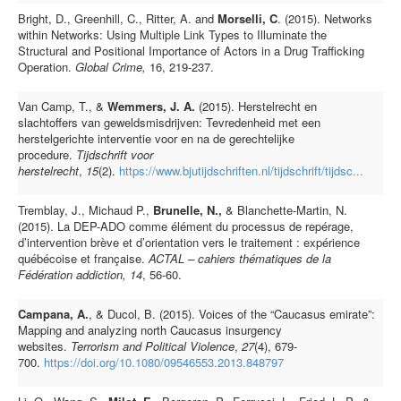
Bright, D., Greenhill, C., Ritter, A. and
Morselli, C
. (2015). Networks
within Networks: Using Multiple Link Types to Illuminate the
Structural and Positional Importance of Actors in a Drug Trafficking
Operation.
Global Crime,
16, 219-237.
Van Camp, T., &
Wemmers, J. A.
(2015). Herstelrecht en
slachtoffers van geweldsmisdrijven: Tevredenheid met een
herstelgerichte interventie voor en na de gerechtelijke
procedure.
Tijdschrift voor
herstelrecht
,
15
(2).
https://www.bjutijdschriften.nl/tijdschrift/tijdsc...
Tremblay, J., Michaud P.,
Brunelle, N.,
& Blanchette-Martin, N.
(2015). La DEP-ADO comme élément du processus de repérage,
d’intervention brève et d’orientation vers le traitement : expérience
québécoise et française.
ACTAL – cahiers thématiques de la
Fédération addiction, 14
, 56-60.
Campana, A.
, & Ducol, B. (2015). Voices of the “Caucasus emirate”:
Mapping and analyzing north Caucasus insurgency
websites.
Terrorism and Political Violence
,
27
(4), 679-
700.
https://doi.org/10.1080/09546553.2013.848797