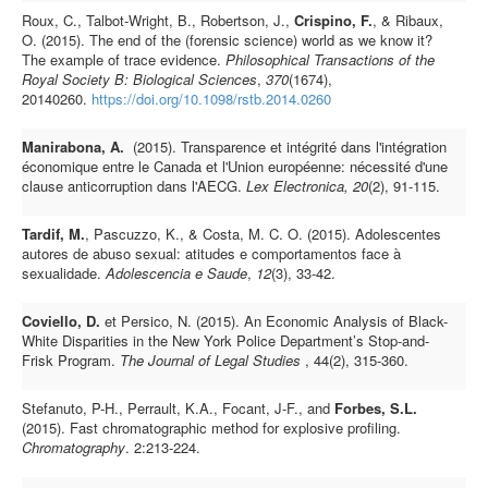
Roux, C., Talbot-Wright, B., Robertson, J.,
Crispino, F.
, & Ribaux,
O. (2015). The end of the (forensic science) world as we know it?
The example of trace evidence.
Philosophical Transactions of the
Royal Society B: Biological Sciences
,
370
(1674),
20140260.
https://doi.org/10.1098/rstb.2014.0260
Manirabona, A.
(2015). Transparence et intégrité dans l'intégration
économique entre le Canada et l'Union européenne: nécessité d'une
clause anticorruption dans l'AECG.
Lex Electronica, 20
(2), 91-115.
Tardif, M.
, Pascuzzo, K., & Costa, M. C. O. (2015). Adolescentes
autores de abuso sexual: atitudes e comportamentos face à
sexualidade.
Adolescencia e Saude
,
12
(3), 33-42.
Coviello, D.
et Persico, N. (2015). An Economic Analysis of Black-
White Disparities in the New York Police Department’s Stop-and-
Frisk Program.
The Journal of Legal Studies
, 44(2), 315-360.
Stefanuto, P-H., Perrault, K.A., Focant, J-F., and
Forbes, S.L.
(2015). Fast chromatographic method for explosive profiling.
Chromatography
. 2:213-224.