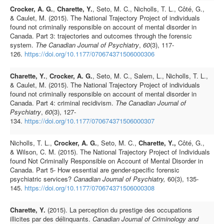
Crocker, A. G.
,
Charette, Y.
, Seto, M. C., Nicholls, T. L., Côté, G.,
& Caulet, M. (2015). The National Trajectory Project of individuals
found not criminally responsible on account of mental disorder in
Canada. Part 3: trajectories and outcomes through the forensic
system.
The Canadian Journal of Psychiatry
,
60
(3), 117-
126.
https://doi.org/10.1177/070674371506000306
Charette, Y.
,
Crocker, A. G.
, Seto, M. C., Salem, L., Nicholls, T. L.,
& Caulet, M. (2015). The National Trajectory Project of individuals
found not criminally responsible on account of mental disorder in
Canada. Part 4: criminal recidivism.
The Canadian Journal of
Psychiatry
,
60
(3), 127-
134.
https://doi.org/10.1177/070674371506000307
Nicholls, T. L.,
Crocker, A. G.
, Seto, M. C.,
Charette, Y.,
Côté, G.,
& Wilson, C. M. (2015). The National Trajectory Project of Individuals
found Not Criminally Responsible on Account of Mental Disorder in
Canada. Part 5- How essential are gender-specific forensic
psychiatric services?
Canadian Journal of Psychiatry,
60(3), 135-
145.
https://doi.org/10.1177/070674371506000308
Charette, Y.
(2015). La perception du prestige des occupations
illicites par des délinquants.
Canadian Journal of Criminology and