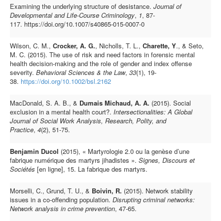
Examining the underlying structure of desistance.
Journal of
Developmental and Life-Course Criminology
,
1
, 87-
117.
https://doi.org/10.1007/s40865-015-0007-0
Wilson, C. M.,
Crocker, A. G.
, Nicholls, T. L.,
Charette, Y
., & Seto,
M. C. (2015). The use of risk and need factors in forensic mental
health decision‐making and the role of gender and index offense
severity.
Behavioral Sciences & the Law
,
33
(1), 19-
38.
https://doi.org/10.1002/bsl.2162
MacDonald, S. A. B., &
Dumais Michaud, A. A.
(2015). Social
exclusion in a mental health court?.
Intersectionalities: A Global
Journal of Social Work Analysis, Research, Polity, and
Practice
,
4
(2), 51-75.
Benjamin Ducol
(2015), « Martyrologie 2.0 ou la genèse d’une
fabrique numérique des martyrs jihadistes ».
Signes, Discours et
Sociétés
[en ligne], 15. La fabrique des martyrs.
Morselli, C., Grund, T. U., &
Boivin, R.
(2015). Network stability
issues in a co-offending population.
Disrupting criminal networks:
Network analysis in crime prevention
, 47-65.