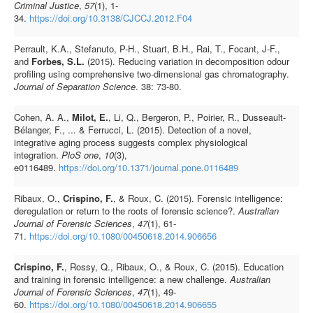
Criminal Justice
,
57
(1), 1-
34.
https://doi.org/10.3138/CJCCJ.2012.F04
Perrault, K.A., Stefanuto, P-H., Stuart, B.H., Rai, T., Focant, J-F.,
and
Forbes, S.L.
(2015). Reducing variation in decomposition odour
profiling using comprehensive two-dimensional gas chromatography.
Journal of Separation Science
. 38: 73-80.
Cohen, A. A.,
Milot, E.
, Li, Q., Bergeron, P., Poirier, R., Dusseault-
Bélanger, F., ... & Ferrucci, L. (2015). Detection of a novel,
integrative aging process suggests complex physiological
integration.
PloS one
,
10
(3),
e0116489.
https://doi.org/10.1371/journal.pone.0116489
Ribaux, O.,
Crispino, F.
, & Roux, C. (2015). Forensic intelligence:
deregulation or return to the roots of forensic science?.
Australian
Journal of Forensic Sciences
,
47
(1), 61-
71.
https://doi.org/10.1080/00450618.2014.906656
Crispino, F.
, Rossy, Q., Ribaux, O., & Roux, C. (2015). Education
and training in forensic intelligence: a new challenge.
Australian
Journal of Forensic Sciences
,
47
(1), 49-
60.
https://doi.org/10.1080/00450618.2014.906655