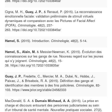
288. https://doi.org/10.7202/1033846ar
Cigna, M. H.,
Guay, J. P.
, & Renaud, P. (2015). La reconnaissance
émotionnelle faciale: validation préliminaire de stimuli virtuels
dynamiques et comparaison avec les Pictures of Facial Affect
(POFA).
Criminologie
,
48
(2), 237-
263. https://doi.org/10.7202/1033845ar
Hamel, S.
(2015). Introduction.
Criminologie, 48
(2), 5-14.
Hamel, S.,
Alain, M.
& Messier-Newman, K. (2015). Évolution des
connaissances sur les gangs de rue. Nouveau regard sur les jeunes
qui s’y joignent.
Criminologie, 48
(2), 15-
38. https://doi.org/10.7202/1033835ar
Guay, J. P.
, Fredette, C., Mercier, M. A., Dubé, N., Hobbs, J.,
Paixao, J., & Brisebois, R. A. (2015). Définition des gangs et
identification des membres à des fins policières.
Criminologie
, 83-
103. https://www.jstor.org/stable/24582333
MacDonald, S. A. &
Dumais Michaud, A. A.
(2015). La prise en
charge et discours entourant des personnes judiciarisées au sein
d’un tribunal de santé mentale.
Nouvelles pratiques sociales.
27(2),