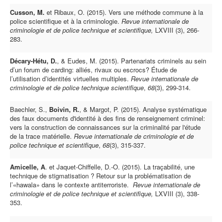
Cusson, M.
et Ribaux, O. (2015). Vers une méthode commune à la
police scientifique et à la criminologie.
Revue internationale de
criminologie et de police technique et scientifique,
LXVIII (3), 266-
283.
Décary-Hétu, D.
, & Eudes, M. (2015). Partenariats criminels au sein
d’un forum de carding: alliés, rivaux ou escrocs? Étude de
l’utilisation d’identités virtuelles multiples.
Revue internationale de
criminologie et de police technique scientifique
,
68
(3), 299-314.
Baechler, S.,
Boivin, R.
, & Margot, P. (2015). Analyse systématique
des faux documents d'identité à des fins de renseignement criminel:
vers la construction de connaissances sur la criminalité par l'étude
de la trace matérielle.
Revue internationale de criminologie et de
police technique et scientifique
,
68
(3), 315-337.
Amicelle, A
. et Jaquet-Chiffelle, D.-O. (2015). La traçabilité, une
technique de stigmatisation ? Retour sur la problématisation de
l’«hawala» dans le contexte antiterroriste.
Revue internationale de
criminologie et de police technique et scientifique,
LXVIII (3), 338-
353.