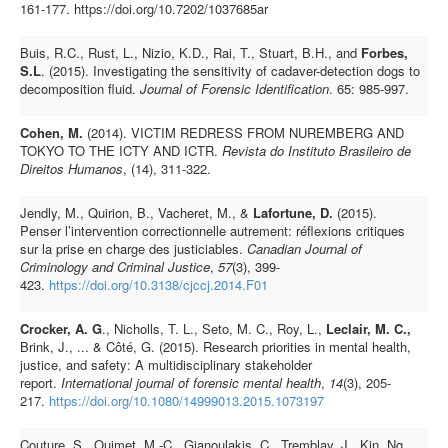
161-177. https://doi.org/10.7202/1037685ar
Buis, R.C., Rust, L., Nizio, K.D., Rai, T., Stuart, B.H., and
Forbes,
S.L
. (2015). Investigating the sensitivity of cadaver-detection dogs to
decomposition fluid.
Journal of Forensic Identification
. 65: 985-997.
Cohen, M.
(2014). VICTIM REDRESS FROM NUREMBERG AND
TOKYO TO THE ICTY AND ICTR.
Revista do Instituto Brasileiro de
Direitos Humanos
, (14), 311-322.
Jendly, M., Quirion, B., Vacheret, M., &
Lafortune, D.
(2015).
Penser l’intervention correctionnelle autrement: réflexions critiques
sur la prise en charge des justiciables.
Canadian Journal of
Criminology and Criminal Justice
,
57
(3), 399-
423.
https://doi.org/10.3138/cjccj.2014.F01
Crocker, A. G
., Nicholls, T. L., Seto, M. C., Roy, L.,
Leclair, M. C.,
Brink, J., ... & Côté, G. (2015). Research priorities in mental health,
justice, and safety: A multidisciplinary stakeholder
report.
International journal of forensic mental health
,
14
(3), 205-
217.
https://doi.org/10.1080/14999013.2015.1073197
Couture, S., Ouimet, M.-C., Gianoulakis, C., Tremblay, J., Kin, Ng