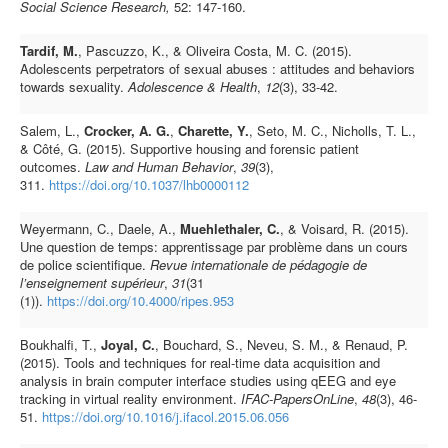
Social
Science Research,
52: 147-160.
Tardif, M.
, Pascuzzo, K., & Oliveira Costa, M. C. (2015).
Adolescents perpetrators of sexual abuses : attitudes and behaviors
towards sexuality.
Adolescence & Health
,
12
(3), 33-42.
Salem, L.,
Crocker, A. G.
,
Charette, Y.
, Seto, M. C., Nicholls, T. L.,
& Côté, G. (2015). Supportive housing and forensic patient
outcomes.
Law and Human Behavior
,
39
(3),
311.
https://doi.org/10.1037/lhb0000112
Weyermann, C., Daele, A.,
Muehlethaler, C.
, & Voisard, R. (2015).
Une question de temps: apprentissage par problème dans un cours
de police scientifique.
Revue internationale de pédagogie de
l’enseignement supérieur
,
31
(31
(1)).
https://doi.org/10.4000/ripes.953
Boukhalfi, T.,
Joyal, C.
, Bouchard, S., Neveu, S. M., & Renaud, P.
(2015). Tools and techniques for real-time data acquisition and
analysis in brain computer interface studies using qEEG and eye
tracking in virtual reality environment.
IFAC-PapersOnLine
,
48
(3), 46-
51.
https://doi.org/10.1016/j.ifacol.2015.06.056