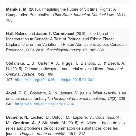
Manikis, M.
(2015). Imagining the Future of Victims’ Rights: A
Comparative Perspective,
Ohio
State Journal of Criminal Law, 13
(1),
163.
Neil, Roland and
Jason T. Carmichael
(2015). The Use of
Incarceration in Canada: A Test of Political and Ethnic Threat
Explanations on the Variation in Prison Admissions across Canadian
Provinces, 2001-2010.
Sociological Inquiry,
85: 309-332.
Stefanska, E. B., Carter, A. J.,
Higgs, T.
, Bishopp, D., & Beech, A.
R. (2015). Offense pathways of non-serial sexual killers.
Journal of
Criminal Justice
,
43
(2), 99-
107.
https://doi.org/10.1016/j.jcrimjus.2015.01.001
Joyal, C. C.,
Cossette, A., & Lapierre, V. (2015). What exactly is an
unusual sexual fantasy?.
The journal of sexual medicine
,
12
(2), 328-
340.
https://doi.org/10.1111/jsm.12734
Brunelle, N.
, Leclerc, D., Dufour, M., Lapierre, V., Cousineau, M.
M.,
Gendron, A.
, & Ste-Marie, M. (2015). Activités et types de jeux
reliés aux problèmes de consommation de substances chez les
jeunes.
Drogues, santé et société
,
14
(1), 213-