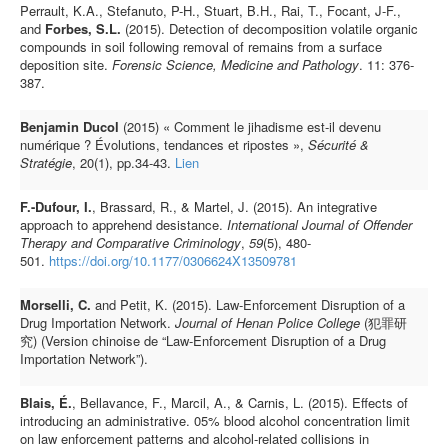
Perrault, K.A., Stefanuto, P-H., Stuart, B.H., Rai, T., Focant, J-F.,
and
Forbes, S.L.
(2015). Detection of decomposition volatile organic
compounds in soil following removal of remains from a surface
deposition site.
Forensic Science, Medicine and Pathology
. 11: 376-
387.
Benjamin Ducol
(2015) « Comment le jihadisme est-il devenu
numérique ? Évolutions, tendances et ripostes »,
Sécurité &
Stratégie
, 20(1), pp.34-43.
Lien
F.-Dufour, I.
, Brassard, R., & Martel, J. (2015). An integrative
approach to apprehend desistance.
International Journal of Offender
Therapy and Comparative Criminology
,
59
(5), 480-
501.
https://doi.org/10.1177/0306624X13509781
Morselli, C.
and Petit, K. (2015). Law-Enforcement Disruption of a
Drug Importation Network.
Journal of Henan Police College
(犯罪研
究) (Version chinoise de “Law-Enforcement Disruption of a Drug
Importation Network”).
Blais, É.
, Bellavance, F., Marcil, A., & Carnis, L. (2015). Effects of
introducing an administrative. 05% blood alcohol concentration limit
on law enforcement patterns and alcohol-related collisions in