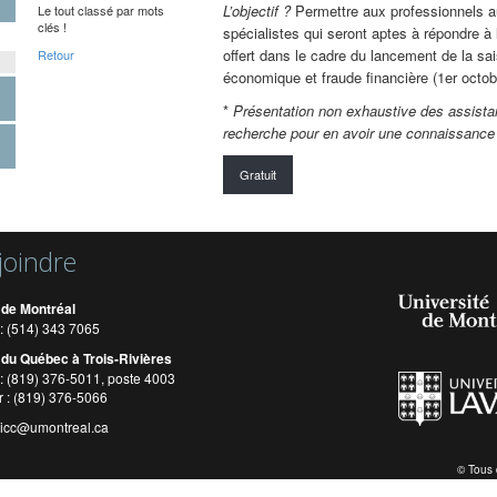
L’objectif ?
Permettre aux professionnels au
Le tout classé par mots
clés !
spécialistes qui seront aptes à répondre à
offert dans le cadre du lancement de la sa
Retour
économique et fraude financière (1er octob
*
Présentation non exhaustive des assistan
recherche pour en avoir une connaissance 
Gratuit
joindre
 de Montréal
: (514) 343 7065
 du Québec à Trois-Rivières
: (819) 376-5011, poste 4003
r : (819) 376-5066
cicc@umontreal.ca
© Tous 