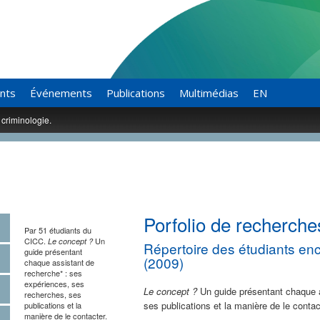
ants
Événements
Publications
Multimédias
EN
 criminologie.
Porfolio de recherche
Par 51 étudiants du
CICC.
Un
Le concept ?
Répertoire des étudiants en
guide présentant
(2009)
chaque assistant de
recherche* : ses
expériences, ses
Le concept ?
Un guide présentant chaque a
recherches, ses
ses publications et la manière de le contac
publications et la
manière de le contacter.