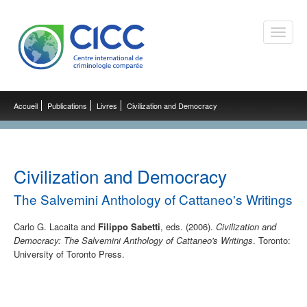
Toggle
naviga
Accueil
Publications
Livres
Civilization and Democracy
Civilization and Democracy
The Salvemini Anthology of Cattaneo's Writings
Carlo G. Lacaita and
Filippo Sabetti
, eds. (2006).
Civilization and
Democracy: The Salvemini Anthology of Cattaneo's Writings
. Toronto:
University of Toronto Press.