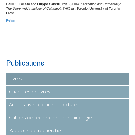
Carlo G. Lacaita and
, eds. (2006).
Filippo Sabetti
Civilization and Democracy:
. Toronto: University of Toronto
The Salvemini Anthology of Cattaneo's Writings
Press.
Retour
Publications
Livres
Chapitres de livres
Articles avec comité de lecture
Cahiers de recherche en criminologie
Rapports de recherche