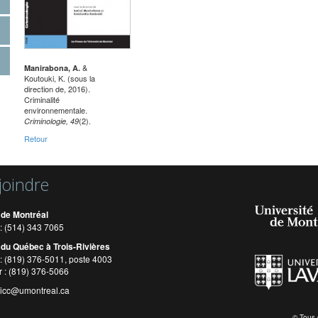
&
Manirabona, A.
Koutouki, K. (sous la
direction de, 2016).
Criminalité
environnementale.
(2).
Criminologie, 49
Retour
joindre
 de Montréal
: (514) 343 7065
 du Québec à Trois-Rivières
: (819) 376-5011, poste 4003
r : (819) 376-5066
cicc@umontreal.ca
© Tous 