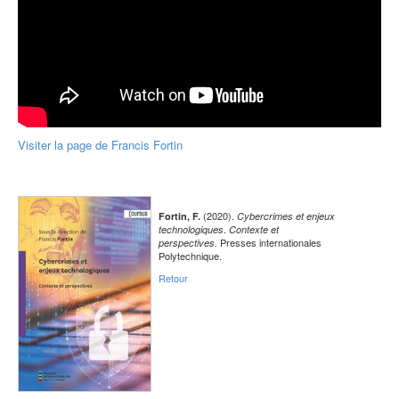
Visiter la page de Francis Fortin
(2020).
Fortin, F.
Cybercrimes et enjeux
.
technologiques
Contexte et
Presses internationales
perspectives.
Polytechnique.
Retour