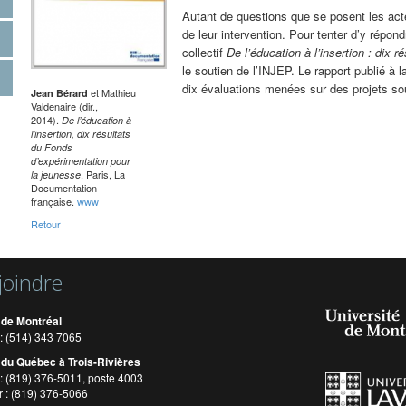
Autant de questions que se posent les acte
de leur intervention. Pour tenter d’y répon
collectif
De l’éducation à l’insertion : dix 
le soutien de l’INJEP. Le rapport publié à 
dix évaluations menées sur des projets so
et Mathieu
Jean Bérard
Valdenaire (dir.,
2014).
De l’éducation à
l’insertion, dix résultats
du Fonds
d’expérimentation pour
. Paris, La
la jeunesse
Documentation
française.
www
Retour
joindre
 de Montréal
: (514) 343 7065
 du Québec à Trois-Rivières
: (819) 376-5011, poste 4003
r : (819) 376-5066