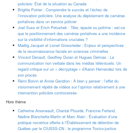
policiers: État de la situation au Canada
Brigitte Poirier : Comprendre le succès et l’échec de
l’innovation policière. Une analyse du déploiement de caméras
portatives dans un service policier
Joel Suss et Erich Petushek : Tête, épaule ou poitrine : est-ce
que le positionnement des caméras portatives a une incidence
sur la visibilité d’informations cruciales ?
Maëlig Jacquet et Lionel Grossrieder : Enjeux et perspectives
de la reconnaissance faciale en sciences criminelles
Vincent Denault, Geoffrey Duran et Hugues Delmas : La
communication non verbale dans les médias télévisuels. Un
regard critique sur un « décryptage » d’Aaron Hernandez lors de
son procès
Rémi Boivin et Annie Gendron : À bien y penser : l’effet du
visionnement répété de vidéos sur l’opinion relativement à une
intervention policière controversée
Hors thème
Catherine Arseneault, Chantal Plourde, Francine Ferland,
Nadine Blanchette-Martin et Marc Alain : Évaluation d’une
pratique novatrice offerte à l’Établissement de détention de
Québec par le CIUSSS-CN : le programme Toxico-justice