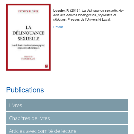
(2018 ).
Lussier, P.
La délinquance sexuelle: Au-
delà des dérives idéologiques, populistes et
Presses de l’Université Laval.
cliniques.
Retour
Publications
Livres
Chapitres de livres
Articles avec comité de lecture