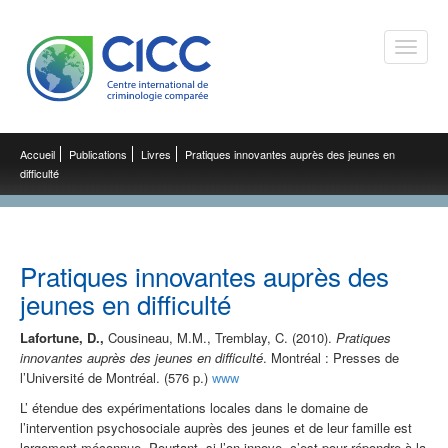
Toggle
naviga
Accueil
Publications
Livres
Pratiques innovantes auprès des jeunes en
difficulté
Pratiques innovantes auprès des
jeunes en difficulté
Lafortune, D.,
Cousineau, M.M., Tremblay, C. (2010).
Pratiques
innovantes auprès des jeunes en difficulté
. Montréal : Presses de
l’Université de Montréal. (576 p.)
www
L’ étendue des expérimentations locales dans le domaine de
l’intervention psychosociale auprès des jeunes et de leur famille est
largement méconnue. Pourtant, si l’on innove, c’est pour répondre à la