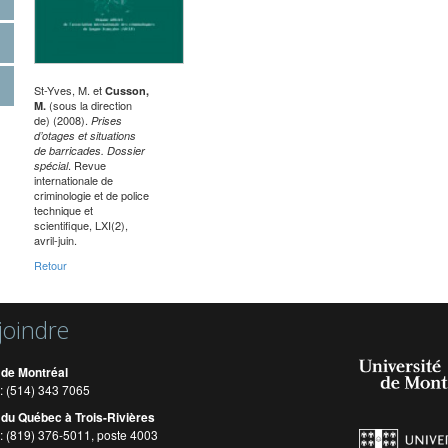
St-Yves, M. et
Cusson,
(sous la direction
M.
de) (2008).
Prises
d’otages et situations
de barricades. Dossier
. Revue
spécial
internationale de
criminologie et de police
technique et
scientifique, LXI(2),
avril-juin.
Retour
joindre
 de Montréal
: (514) 343 7065
 du Québec à Trois-Rivières
: (819) 376-5011, poste 4003