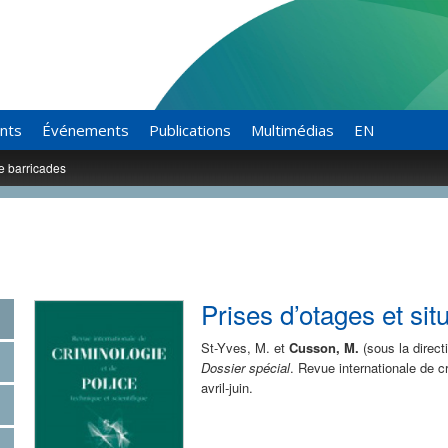
ants
Événements
Publications
Multimédias
EN
de barricades
Prises d’otages et sit
St-Yves, M. et
Cusson, M.
(sous la direct
Dossier spécial
. Revue internationale de cr
avril-juin.