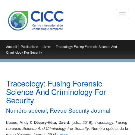
Toggle
naviga
Accueil
Publications
Livres
Traceology: Fusing Forensic Science And
Criminology For Security
Traceology: Fusing Forensic
Science And Criminology For
Security
Numéro spécial, Revue Security Journal
Bécue, Andy &
Décary-Hétu, David
. (éds., 2016).
Traceology: Fusing
Forensic Science And Criminology For Security
. Numéro spécial de la
revue
Security Journal
, 29 (4).
www