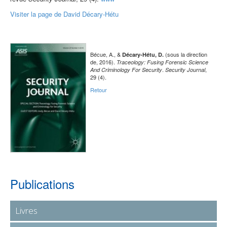
Visiter la page de David Décary-Hétu
Bécue, A., &
(sous la direction
Décary-Hétu, D.
de, 2016).
Traceology: Fusing Forensic Science
.
,
And Criminology For Security
Security Journal
29 (4).
Retour
Publications
Livres