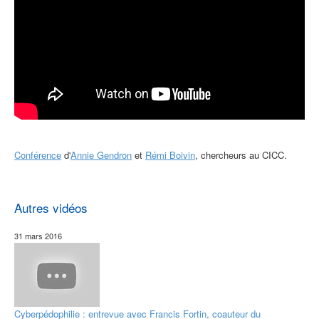
Conférence
d'
Annie Gendron
et
Rémi Boivin
, chercheurs au CICC.
Autres vidéos
31 mars 2016
Cyberpédophilie : entrevue avec Francis Fortin, coauteur du