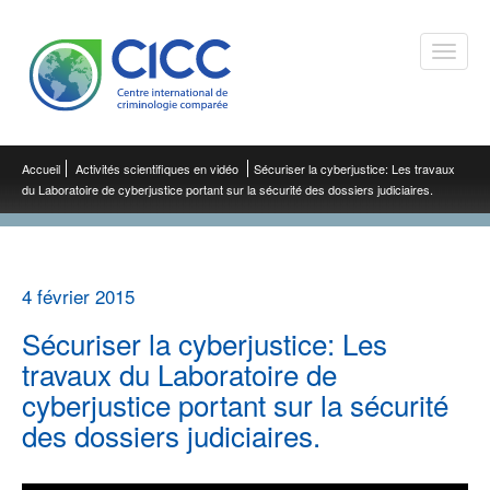
Toggle
naviga
Accueil
Activités scientifiques en vidéo
Sécuriser la cyberjustice: Les travaux
du Laboratoire de cyberjustice portant sur la sécurité des dossiers judiciaires.
4 février 2015
Sécuriser la cyberjustice: Les
travaux du Laboratoire de
cyberjustice portant sur la sécurité
des dossiers judiciaires.