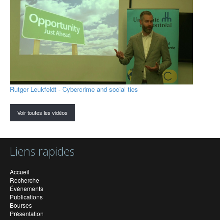
Rutger Leukfeldt - Cybercrime and social ties
Voir toutes les vidéos
Liens rapides
Accueil
Recherche
Événements
Publications
Bourses
Présentation