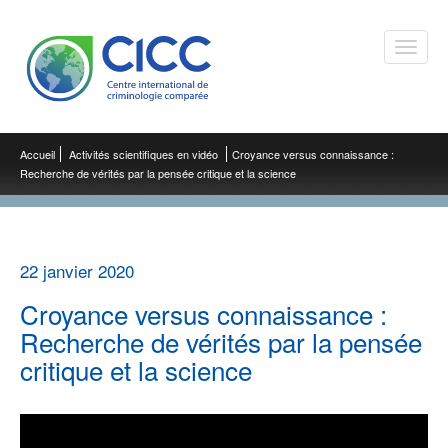
Toggle
naviga
Accueil
Activités scientifiques en vidéo
Croyance versus connaissance :
Recherche de vérités par la pensée critique et la science
22 janvier 2020
Croyance versus connaissance :
Recherche de vérités par la pensée
critique et la science