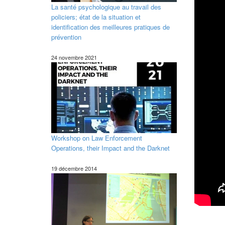
La santé psychologique au travail des
policiers; état de la situation et
identification des meilleures pratiques de
prévention
24 novembre 2021
Workshop on Law Enforcement
Operations, their Impact and the Darknet
19 décembre 2014