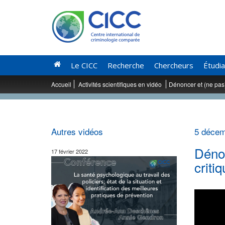
Le CICC
Recherche
Chercheurs
Étudi
Accueil
Activités scientifiques en vidéo
Dénoncer et (ne pas)
Autres vidéos
5 décem
Dénon
17 février 2022
criti