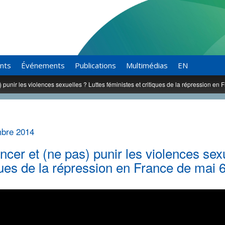
ants
Événements
Publications
Multimédias
EN
 punir les violences sexuelles ? Luttes féministes et critiques de la répression e
bre 2014
cer et (ne pas) punir les violences sexu
ques de la répression en France de mai