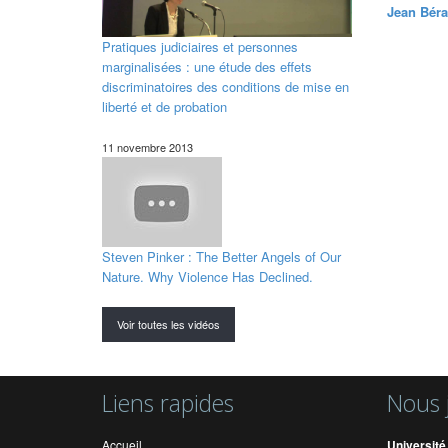
Jean Béra
Pratiques judiciaires et personnes
marginalisées : une étude des effets
discriminatoires des conditions de mise en
liberté et de probation
11 novembre 2013
Steven Pinker : The Better Angels of Our
Nature. Why Violence Has Declined.
Voir toutes les vidéos
Liens rapides
Nous 
Accueil
Université