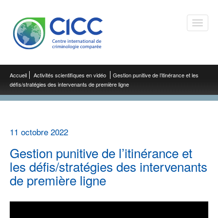
Toggle
naviga
Accueil
Activités scientifiques en vidéo
Gestion punitive de l’itinérance et les
défis/stratégies des intervenants de première ligne
11 octobre 2022
Gestion punitive de l’itinérance et
les défis/stratégies des intervenants
de première ligne