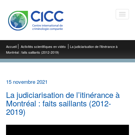
Toggle
naviga
Accueil
Activités scientifiques en vidéo
La judiciarisation de l’itinérance à
Montréal : faits saillants (2012-2019)
15 novembre 2021
La judiciarisation de l’itinérance à
Montréal : faits saillants (2012-
2019)