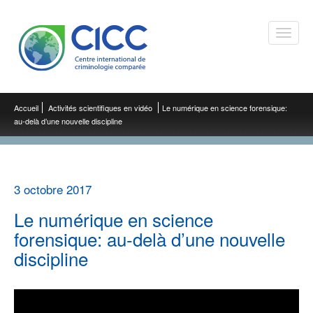
Toggle
naviga
Accueil
Activités scientifiques en vidéo
Le numérique en science forensique:
au-delà d’une nouvelle discipline
3 octobre 2017
Le numérique en science
forensique: au-delà d’une nouvelle
discipline