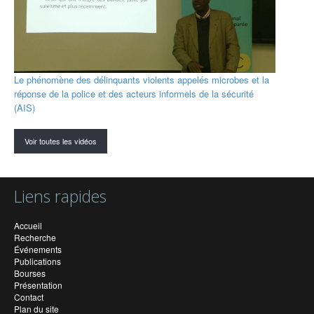
Le phénomène des délinquants violents appelés microbes et la
réponse de la police et des acteurs informels de la sécurité
(AIS)
Voir toutes les vidéos
Liens rapides
Accueil
Recherche
Événements
Publications
Bourses
Présentation
Contact
Plan du site