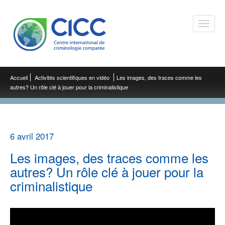
Toggle
naviga
Accueil
Activités scientifiques en vidéo
Les images, des traces comme les
autres? Un rôle clé à jouer pour la criminalistique
6 avril 2017
Les images, des traces comme les
autres? Un rôle clé à jouer pour la
criminalistique