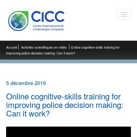
Toggle
naviga
Accueil
Activités scientifiques en vidéo
Online cognitive-skills training for
improving police decision making: Can it work?
5 décembre 2019
Online cognitive-skills training for
improving police decision making:
Can it work?