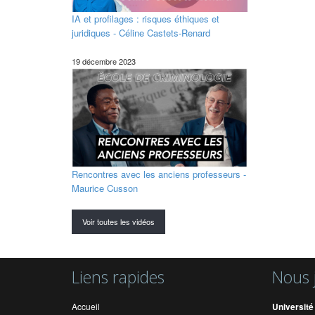
IA et profilages : risques éthiques et
juridiques - Céline Castets-Renard
19 décembre 2023
Rencontres avec les anciens professeurs -
Maurice Cusson
Voir toutes les vidéos
Liens rapides
Nous 
Accueil
Université