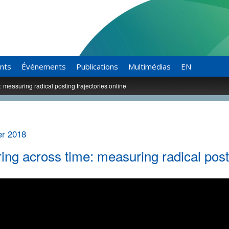
ants
Événements
Publications
Multimédias
EN
: measuring radical posting trajectories online
er 2018
ing across time: measuring radical posti