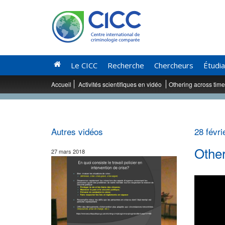
Le CICC
Recherche
Chercheurs
Étudi
Accueil
Activités scientifiques en vidéo
Othering across time
Autres vidéos
28 févri
Other
27 mars 2018