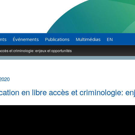
ants
Événements
Publications
Multimédias
EN
accès et criminologie: enjeux et opportunités
2020
cation en libre accès et criminologie: en