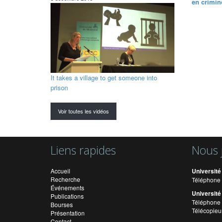
en crimin
It takes a village to get someone into
prison
Voir toutes les vidéos
Liens rapides
Nous 
Accueil
Université
Recherche
Téléphone 
Événements
Université
Publications
Téléphone 
Bourses
Télécopieu
Présentation
Contact