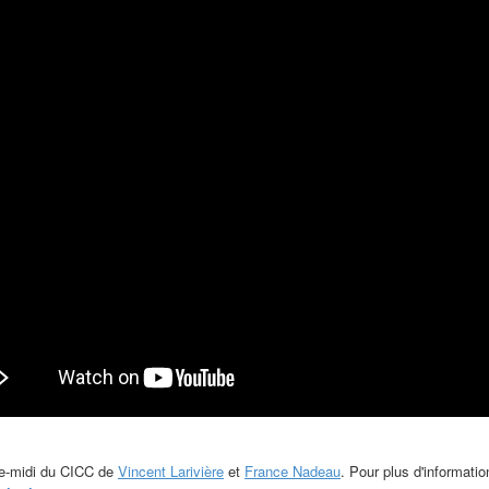
e-midi du CICC de
Vincent Larivière
et
France Nadeau
.
Pour plus d'informatio