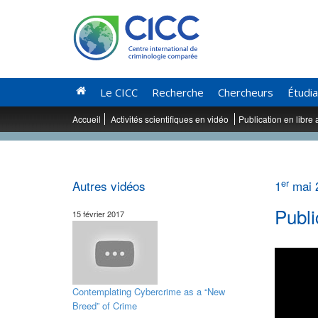
Le CICC
Recherche
Chercheurs
Étudi
Accueil
Activités scientifiques en vidéo
Publication en libre 
er
Autres vidéos
1
mai 
Publi
15 février 2017
Contemplating Cybercrime as a “New
Breed” of Crime