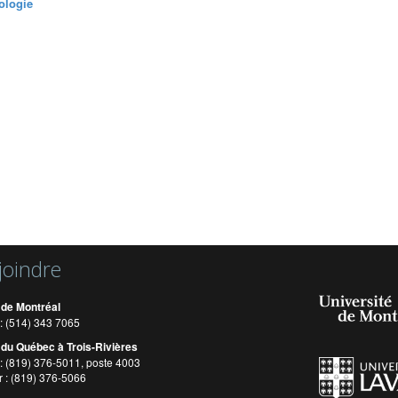
ologie
joindre
 de Montréal
: (514) 343 7065
 du Québec à Trois-Rivières
: (819) 376-5011, poste 4003
r : (819) 376-5066