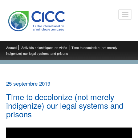
Toggle
naviga
Accueil
Activités scientifiques en vidéo
Time to decolonize (not merely
indigenize) our legal systems and prisons
25 septembre 2019
Time to decolonize (not merely
indigenize) our legal systems and
prisons