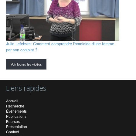
Julie Lefebvre: Comment comprendre l'homicide d'une femme
par son conjoint ?
Voir toutes les vidéos
Liens rapides
Accueil
Recherche
Événements
Publications
Bourses
Présentation
Contact