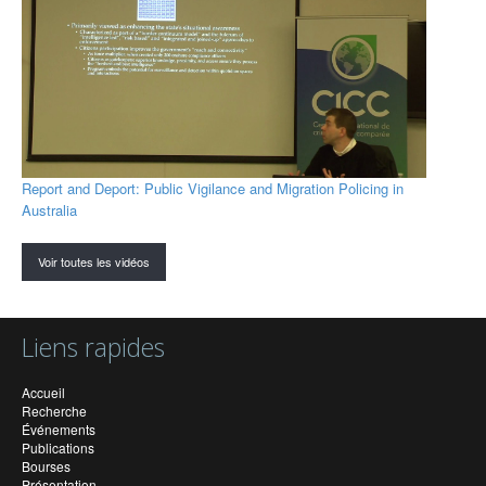
Report and Deport: Public Vigilance and Migration Policing in
Australia
Voir toutes les vidéos
Liens rapides
Accueil
Recherche
Événements
Publications
Bourses
Présentation