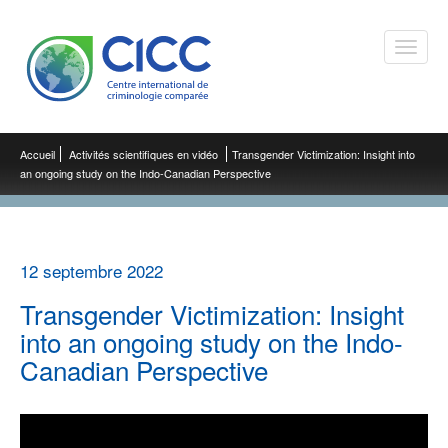
Toggle
naviga
Accueil
Activités scientifiques en vidéo
Transgender Victimization: Insight into
an ongoing study on the Indo-Canadian Perspective
12 septembre 2022
Transgender Victimization: Insight
into an ongoing study on the Indo-
Canadian Perspective