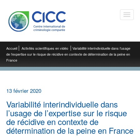
Toggle
naviga
Accueil
Activités scientifiques en vidéo
Variabilité interindividuelle dans l’usage
de l’expertise sur le risque de récidive en contexte de détermination de la peine en
France
13 février 2020
Variabilité interindividuelle dans
l’usage de l’expertise sur le risque
de récidive en contexte de
détermination de la peine en France