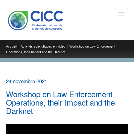
Toggle
naviga
Accueil
Activités scientifiques en vidéo
Workshop on Law Enforcement
Operations, their Impact and the Darknet
24 novembre 2021
Workshop on Law Enforcement
Operations, their Impact and the
Darknet