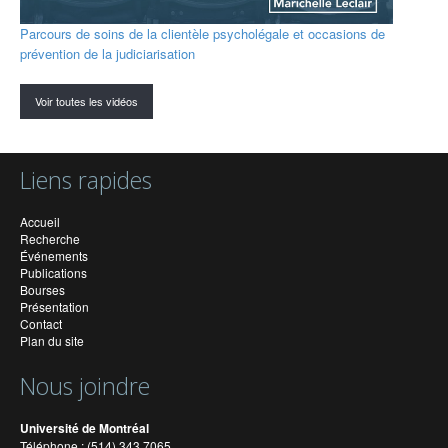
Parcours de soins de la clientèle psycholégale et occasions de
prévention de la judiciarisation
Voir toutes les vidéos
Liens rapides
Accueil
Recherche
Événements
Publications
Bourses
Présentation
Contact
Plan du site
Nous joindre
Université de Montréal
Téléphone : (514) 343 7065