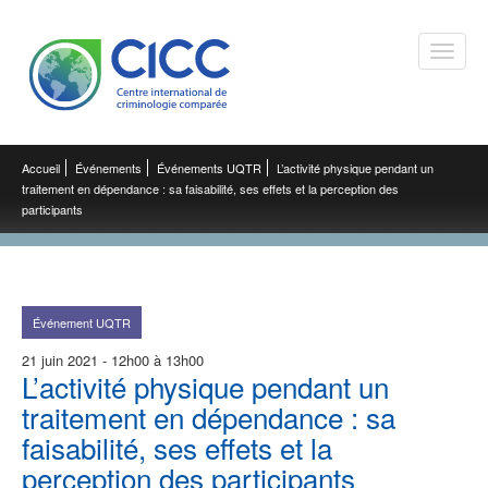
Toggle
naviga
Accueil
Événements
Événements UQTR
L’activité physique pendant un
traitement en dépendance : sa faisabilité, ses effets et la perception des
participants
Événement UQTR
21 juin 2021 - 12h00 à 13h00
L’activité physique pendant un
traitement en dépendance : sa
faisabilité, ses effets et la
perception des participants