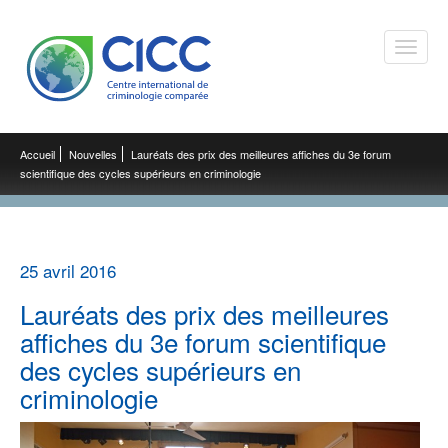
Toggle
naviga
Accueil
Nouvelles
Lauréats des prix des meilleures affiches du 3e forum
scientifique des cycles supérieurs en criminologie
25 avril 2016
Lauréats des prix des meilleures
affiches du 3e forum scientifique
des cycles supérieurs en
criminologie