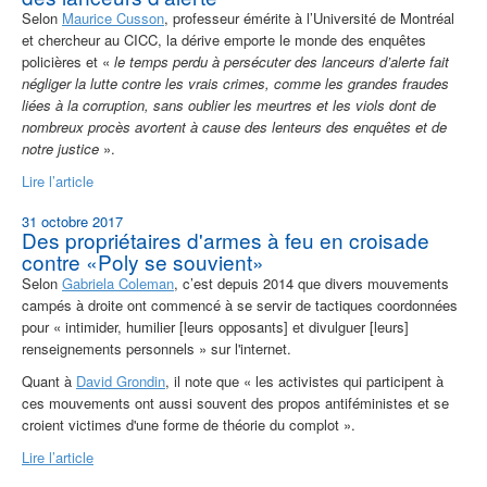
Selon
Maurice Cusson
, professeur émérite à l’Université de Montréal
et chercheur au CICC, la dérive emporte le monde des enquêtes
policières et «
le temps perdu à persécuter des lanceurs d’alerte fait
négliger la lutte contre les vrais crimes, comme les grandes fraudes
liées à la corruption, sans oublier les meurtres et les viols dont de
nombreux procès avortent à cause des lenteurs des enquêtes et de
notre justice
».
Lire l’article
31 octobre 2017
Des propriétaires d'armes à feu en croisade
contre «Poly se souvient»
Selon
Gabriela Coleman
, c’est depuis 2014 que divers mouvements
campés à droite ont commencé à se servir de tactiques coordonnées
pour « intimider, humilier [leurs opposants] et divulguer [leurs]
renseignements personnels » sur l'internet.
Quant à
David Grondin
, il note que « les activistes qui participent à
ces mouvements ont aussi souvent des propos antiféministes et se
croient victimes d'une forme de théorie du complot ».
Lire l’article