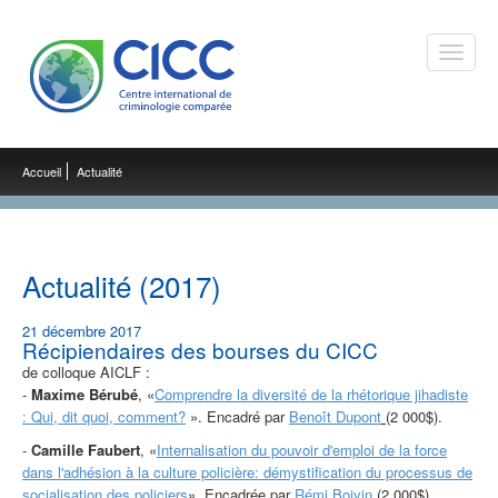
Toggle
naviga
Accueil
Actualité
Actualité (2017)
21 décembre 2017
Récipiendaires des bourses du CICC
de colloque AICLF :
-
Maxime Bérubé
, «
Comprendre la diversité de la rhétorique jihadiste
: Qui, dit quoi, comment?
». Encadré par
Benoît Dupont
(2 000$).
-
Camille Faubert
, «
Internalisation du pouvoir d'emploi de la force
dans l'adhésion à la culture policière: démystification du processus de
socialisation des policiers
». Encadrée par
Rémi Boivin
(2 000$).