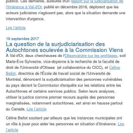
publics. Ces dernières, auteures d'un
r
apport sur la judiciarisation de
l'itinérance à Val-d'Or
, publié en décembre 2016, déplorent que les
acteurs judiciaires n'agissent pas, alors que la situation demande une
intervention d'urgence.
Lire l’article
19 septembre 2017
La question de la surjudiciarisation des
Autochtones soulevée à la Commission Viens
À Val-d'Or, deux chercheuses de l'
Observatoire sur les profilages
, soit
Marie-Ève Sylvestre, vice-doyenne à la recherche de la faculté de
droit de l'Université d'Ottawa (et collaboratrice du CICC), et
Céline
Bellot
, directrice de l'École de travail social de l'Université de
Montréal, dénoncent la surjudiciarisation des personnes vulnérables
au pays devant la Commission d'enquête sur les relations entre les
Autochtones et certains services publics. Selon leurs analyses,
utiliser la justice comme premier recours auprès des personnes
marginalisées, notamment autochtones, est ainsi en hausse partout
au Canada.
Lire l’article
Céline Bellot soutient par ailleurs que les instances municipales ont
un rôle à jouer pour aider les personnes en situation d’itinérance.
Lire
l’article