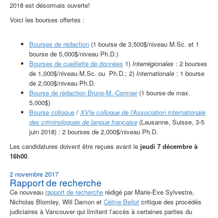
2018 est désormais ouverte!
Voici les bourses offertes :
Bourses de rédaction
(1 bourse de 3,500$/niveau M.Sc. et 1
bourse de 5,000$/niveau Ph.D.)
Bourses de cueillette de données
1)
Interrégionales
: 2 bourses
de 1,000$/niveau M.Sc. ou Ph.D.; 2)
Internationale
: 1 bourse
de 2,000$/niveau Ph.D.
Bourse de rédaction Bruno-M.-Cormier
(1 bourse de max.
5,000$)
Bourse colloque
/
XVIe colloque de l’Association internationale
des criminologues de langue française
(Lausanne, Suisse, 3-5
juin 2018) : 2 bourses de 2,000$/niveau Ph.D.
Les candidatures doivent être reçues avant le
jeudi 7 décembre à
16h00
.
2 novembre 2017
Rapport de recherche
Ce nouveau
rapport de recherche
rédigé par Marie-Ève Sylvestre,
Nicholas Blomley, Will Damon et
Céline Bellot
critique des procédés
judiciaires à Vancouver qui limitent l’accès à certaines parties du