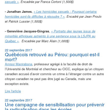
sexuels »
.
Encadrée par Franca Cortoni (1,500$)
- Jonathan James
,
« Les homicides sexuels : Pourquoi certains
homicides sont-ils difficiles à résoudre ? »
.
Encadré par Jean Proulx
et Patrick Lussier (1,500$)
- Geneviève Jacques-Gingras
,
« Portraits des jeunes issus de
minorités ethniques astreints à une sentence sous la LSJPA au
Québec »
.
Encadrée par Marc Alain (1,000$)
22 septembre 2017
Québécois retrouvé au Pérou: pourquoi est-il
mort?
Amissi Manirabona
, professeur agrégé à la faculté de droit de
l’Université de Montréal et chercheur au CICC, explique qu’un citoyen
canadien accusé d’avoir commis un crime à l’étranger contre un autre
citoyen canadien ne peut pas être jugé au Canada, mais une
exception existe.
Lire l'article
22 septembre 2017
Une campagne de sensibilisation pour prévenir
la radicalisation dans les écoles