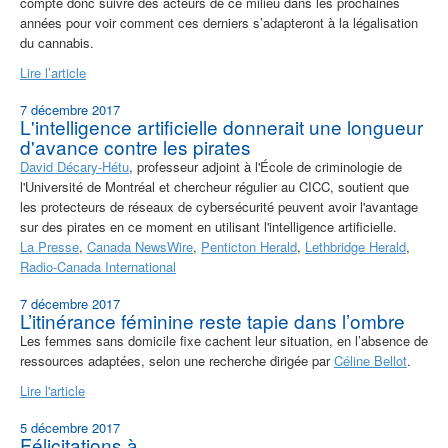
compte donc suivre des acteurs de ce milieu dans les prochaines
années pour voir comment ces derniers s’adapteront à la légalisation
du cannabis.
Lire l’article
7 décembre 2017
L'intelligence artificielle donnerait une longueur
d'avance contre les pirates
David Décary-Hétu
, professeur adjoint à l'École de criminologie de
l'Université de Montréal et chercheur régulier au CICC, soutient que
les protecteurs de réseaux de cybersécurité peuvent avoir l'avantage
sur des pirates en ce moment en utilisant l'intelligence artificielle.
La Presse
,
Canada NewsWire
,
Penticton Herald
,
Lethbridge Herald
,
Radio-Canada International
7 décembre 2017
L’itinérance féminine reste tapie dans l’ombre
Les femmes sans domicile fixe cachent leur situation, en l’absence de
ressources adaptées, selon une recherche dirigée par
Céline Bellot
.
Lire l'article
5 décembre 2017
Félicitations à....