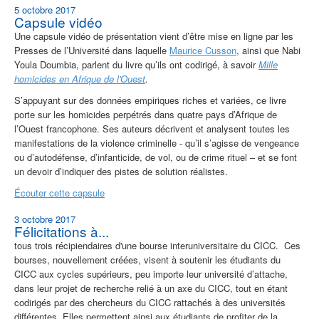
5 octobre 2017
Capsule vidéo
Une capsule vidéo de présentation vient d’être mise en ligne par les
Presses de l’Université dans laquelle
Maurice Cusson
, ainsi que Nabi
Youla Doumbia, parlent du livre qu’ils ont codirigé, à savoir
Mille
homicides en Afrique de l'Ouest
.
S’appuyant sur des données empiriques riches et variées, ce livre
porte sur les homicides perpétrés dans quatre pays d’Afrique de
l’Ouest francophone. Ses auteurs décrivent et analysent toutes les
manifestations de la violence criminelle - qu’il s’agisse de vengeance
ou d’autodéfense, d’infanticide, de vol, ou de crime rituel – et se font
un devoir d’indiquer des pistes de solution réalistes.
Écouter cette capsule
3 octobre 2017
Félicitations à...
tous trois récipiendaires d'une bourse interuniversitaire du CICC.
Ces
bourses, nouvellement créées, visent à s
outenir les étudiants du
CICC aux cycles supérieurs, peu importe leur université d’attache,
dans leur projet de recherche relié à un axe du CICC, tout en étant
codirigés par des chercheurs du CICC rattachés à des universités
différentes. Elles permettent ainsi aux étudiants de profiter de la