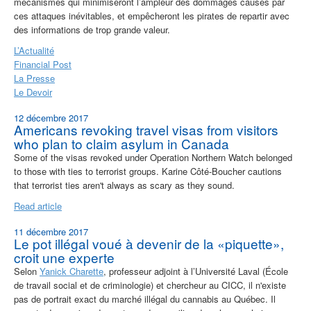
mécanismes qui minimiseront l’ampleur des dommages causés par
ces attaques inévitables, et empêcheront les pirates de repartir avec
des informations de trop grande valeur.
L’Actualité
Financial Post
La Presse
Le Devoir
12 décembre 2017
Americans revoking travel visas from visitors
who plan to claim asylum in Canada
Some of the visas revoked under Operation Northern Watch belonged
to those with ties to terrorist groups. Karine Côté-Boucher cautions
that terrorist ties aren't always as scary as they sound.
Read article
11 décembre 2017
Le pot illégal voué à devenir de la «piquette»,
croit une experte
Selon
Yanick Charette
, professeur adjoint à l’Université Laval (École
de travail social et de criminologie) et chercheur au CICC, il n'existe
pas de portrait exact du marché illégal du cannabis au Québec. Il