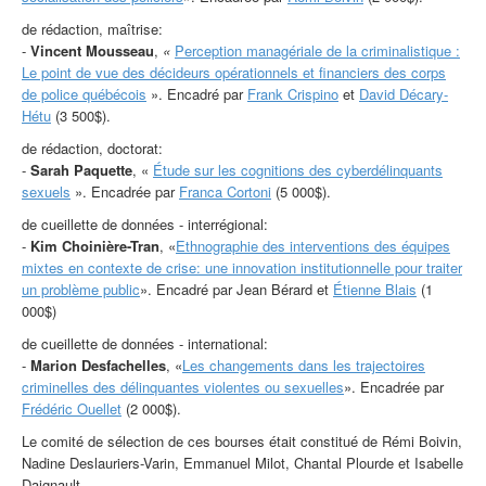
de rédaction, maîtrise:
-
Vincent Mousseau
,
«
Perception managériale de la criminalistique :
Le point de vue des décideurs opérationnels et financiers des corps
de police québécois
». Encadré par
Frank Crispino
et
David Décary-
Hétu
(3 500$).
de rédaction, doctorat:
-
Sarah Paquette
, «
Étude sur les cognitions des cyberdélinquants
sexuels
». Encadrée par
Franca Cortoni
(5 000$).
de cueillette de données - interrégional:
-
Kim Choinière-Tran
, «
Ethnographie des interventions des équipes
mixtes en contexte de crise: une innovation institutionnelle pour traiter
un problème public
». Encadré par Jean Bérard et
Étienne Blais
(1
000$)
de cueillette de données - international:
-
Marion Desfachelles
, «
Les changements dans les trajectoires
criminelles des délinquantes violentes ou sexuelles
». Encadrée par
Frédéric Ouellet
(2 000$).
Le comité de sélection de ces bourses était constitué de Rémi Boivin,
Nadine Deslauriers-Varin, Emmanuel Milot, Chantal Plourde et Isabelle
Daignault.