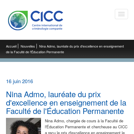
Toggle
naviga
Accueil
Nouvelles
Nina Admo, lauréate du prix d'excellence en enseignement
de la Faculté de l'Éducation Permanente
16 juin 2016
Nina Admo, lauréate du prix
d'excellence en enseignement de la
Faculté de l'Éducation Permanente
Nina Admo, chargée de cours à la Faculté de
l'Éducation Permanente et chercheuse au CICC
a reçu le prix d'excellence en enseignement le