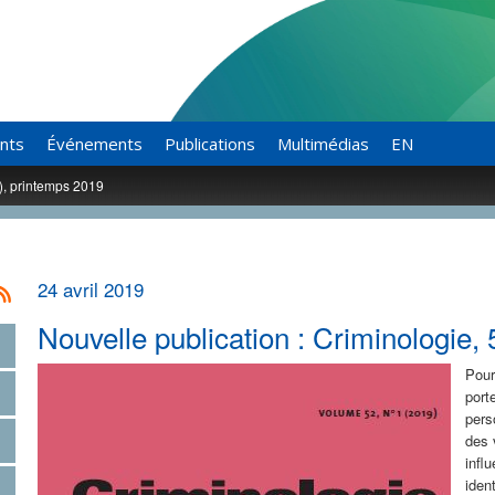
ants
Événements
Publications
Multimédias
EN
1), printemps 2019
24 avril 2019
Nouvelle publication : Criminologie,
Pour
port
pers
des 
infl
iden