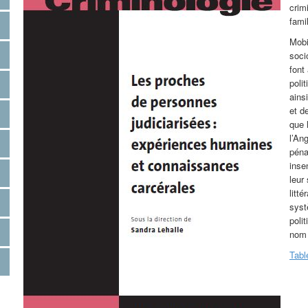
crim
fami
Mobi
soci
font
poli
ains
et d
que 
l’Ang
péna
inse
leur
litt
syst
poli
nom 
Tabl