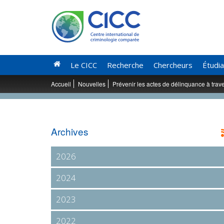
Le CICC
Recherche
Chercheurs
Étudi
Accueil
Nouvelles
Prévenir les actes de délinquance à tra
Archives
2026
2024
2023
2022