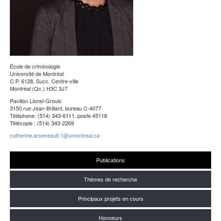
École de criminologie
Université de Montréal
C.P. 6128, Succ. Centre-ville
Montréal (Qc.) H3C 3J7
Pavillon Lionel-Groulx
3150 rue Jean-Brillant, bureau C-4077
Téléphone: (514) 343-6111, poste 45118
Télécopie : (514) 343-2269
catherine.arseneault.1@umontreal.ca
Publications
Thèmes de recherche
Principaux projets en cours
Honneurs