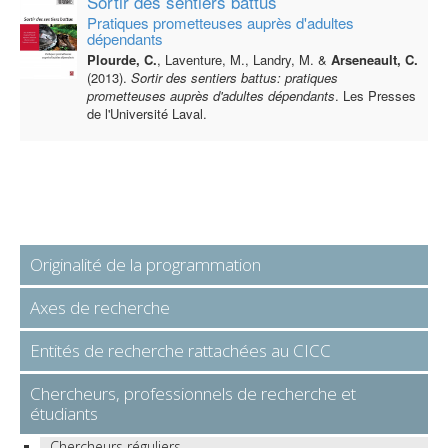
Sortir des sentiers battus
Pratiques prometteuses auprès d'adultes
dépendants
Plourde, C.
, Laventure, M., Landry, M. &
Arseneault, C.
(2013).
Sortir des sentiers battus: pratiques
prometteuses auprès d'adultes dépendants
. Les Presses
de l'Université Laval.
Originalité de la programmation
Axes de recherche
Entités de recherche rattachées au CICC
Chercheurs, professionnels de recherche et
étudiants
Chercheurs réguliers