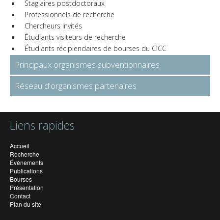
Stagiaires postdoctoraux
Professionnels de recherche
Chercheurs invités
Étudiants visiteurs de recherche
Étudiants récipiendaires de bourses du CICC
Principaux organismes subventionnaires
Réseau d'organismes partenaires
Liens rapides
Accueil
Recherche
Événements
Publications
Bourses
Présentation
Contact
Plan du site