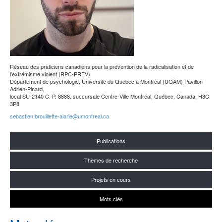
Réseau des praticiens canadiens pour la prévention de la radicalisation et de
l’extrémisme violent (RPC-PREV)
Département de psychologie, Université du Québec à Montréal (UQÀM) Pavillon
Adrien-Pinard,
local SU-2140 C. P. 8888, succursale Centre-Ville Montréal, Québec, Canada, H3C
3P8
sebastien.brouillette-alarie@umontreal.ca
Publications
Thèmes de recherche
Projets en cours
Mots clés