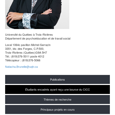
Université du Québec à Trois-Rivières
Département de psychoéducation et de travail social
Local 1064c pavillon Michel-Sarrazin
3351, blv. des Forges, C.P.500,
Trois-Rivières (Québec)G9A 5H7
Tél.: (819)376-5011 poste 4012
Télécopieur : (819)376-5066
Natacha.Brunelle@uqtr.ca
Publications
Étudiants encadrés ayant reçu une bourse du CICC
Thèmes de recherche
Principaux projets en cours