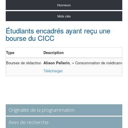
Honneurs
Mots clés
Étudiants encadrés ayant reçu une
bourse du CICC
Type
Description
Bourses de rédaction
Alison Pellerin
, « Consommation de médicaments o
Télécharger
Originalité de la programmation
Axes de recherche