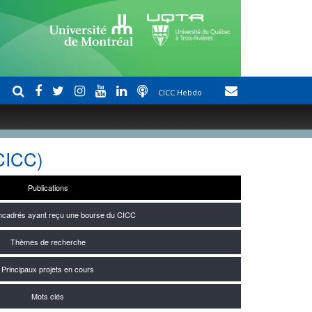
CICC Hebdo
 CICC)
Publications
encadrés ayant reçu une bourse du CICC
Thèmes de recherche
Principaux projets en cours
Mots clés