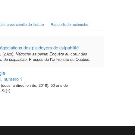
icles avec comité de lecture
Rapports de recherche
gociations des plaidoyers de culpabilité
.
(2023).
Négocier sa peine: Enquête au cœur des
s de culpabilité
. Presses de l'Université du Québec.
gie
1, numéro 1
 (sous la direction de, 2018). 50 ans de
,
51
(1).