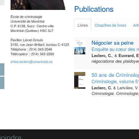
Publications
École de criminologie
Université de Montréal
Livres
Chapitres de livres
Art
C.P. 6128, Succ. Centre-ville
Montréal (Québec) H3C 3J7
Pavillon Lionel-Groulx
Négocier sa peine
3150, rue Jean-Brillant, bureau C-4123
Enquête au cœur des né
Téléphone : (514) 343-2046
Télécopieur : (514) 343-2269
Leclerc, C.
, &
Euvrard, E
négociations des plaidoyer
chloe.leclerc@umontreal.ca
50 ans de Criminolo
Criminologie, volume 5
Leclerc, C.
& Larivière, V.
Criminologie
.
Criminologie
joindre