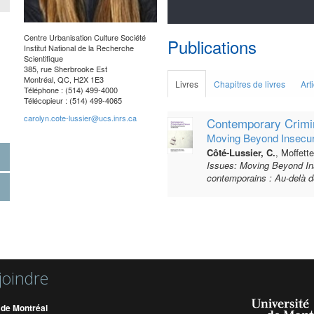
Centre Urbanisation Culture Société
Publications
Institut National de la Recherche
Scientifique
385, rue Sherbrooke Est
Montréal, QC,
H2X 1E3
Livres
Chapitres de livres
Art
Téléphone : (514) 499-4000
Télécopieur : (514) 499-4065
carolyn.cote-lussier@ucs.inrs.ca
Contemporary Crimin
Moving Beyond Insecur
Côté-Lussier, C.
, Moffett
Issues: Moving Beyond In
contemporains : Au-delà de 
joindre
 de Montréal