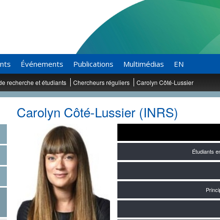
ants
Événements
Publications
Multimédias
EN
de recherche et étudiants
Chercheurs réguliers
Carolyn Côté-Lussier
Carolyn Côté-Lussier (INRS)
Étudiants 
Princ