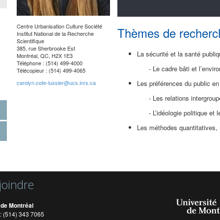
Centre Urbanisation Culture Société
Thèmes de recherc
Institut National de la Recherche
Scientifique
385, rue Sherbrooke Est
La sécurité et la santé publi
Montréal, QC,
H2X 1E3
Téléphone : (514) 499-4000
- Le cadre bâti et l’environnem
Télécopieur : (514) 499-4065
carolyn.cote-lussier@ucs.inrs.ca
Les préférences du public en
- Les relations intergroupes 
- L’idéologie politique et le
Les méthodes quantitatives,
joindre
 de Montréal
: (514) 343 7065