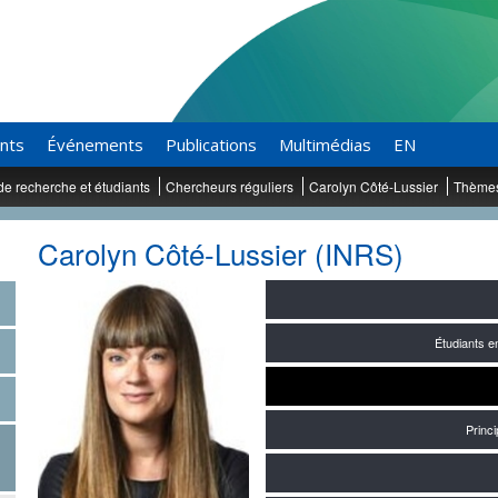
ants
Événements
Publications
Multimédias
EN
de recherche et étudiants
Chercheurs réguliers
Carolyn Côté-Lussier
Thèmes
Carolyn Côté-Lussier (INRS)
Étudiants 
Princ