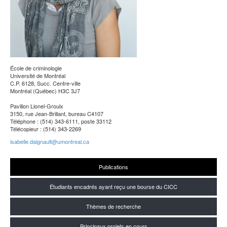
École de criminologie
Université de Montréal
C.P. 6128, Succ. Centre-ville
Montréal (Québec) H3C 3J7
Pavillon Lionel-Groulx
3150, rue Jean-Brillant, bureau C4107
Téléphone : (514) 343-6111, poste 33112
Télécopieur : (514) 343-2269
isabelle.daignault@umontreal.ca
Publications
Étudiants encadrés ayant reçu une bourse du CICC
Thèmes de recherche
Principaux projets en cours