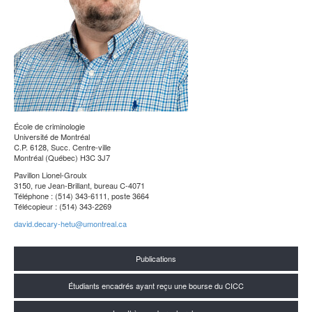
École de criminologie
Université de Montréal
C.P. 6128, Succ. Centre-ville
Montréal (Québec) H3C 3J7
Pavillon Lionel-Groulx
3150, rue Jean-Brillant, bureau C-4071
Téléphone : (514) 343-6111, poste 3664
Télécopieur : (514) 343-2269
david.decary-hetu@umontreal.ca
Publications
Étudiants encadrés ayant reçu une bourse du CICC